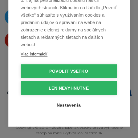
o. i. aj na personalizáciu obsahu našich
webových stránok. Kliknutím na tlačidlo „Povoliť
O novinkách píšeme
všetko“ súhlasíte s využívaním cookies a
na
Twitteri
predaním údajov o správaní na webe na
zobrazenie cielenej reklamy na sociálnych
Produkty Vám predstavujeme
sieťach a reklamných sieťach na ďalších
na
Youtube
weboch.
Viac informácií
POVOLIŤ VŠETKO
LEN NEVYHNUTNÉ
Nastavenia
Copyright © 2010 - 2026 snoper.sk Všetky práva vyhradené
eshop na mieru
vytvorilo
vibration.sk