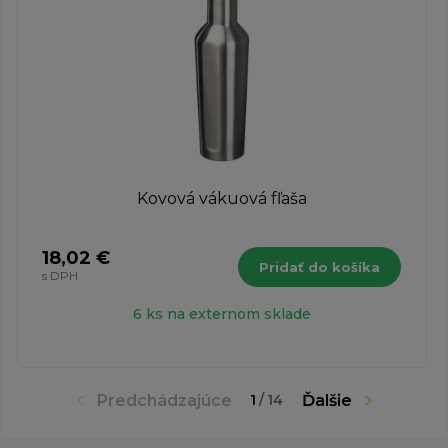
Kovová vákuová fľaša
18,02 €
Pridať do košíka
s DPH
6 ks na externom sklade
Predchádzajúce
Ďalšie
1
/
14