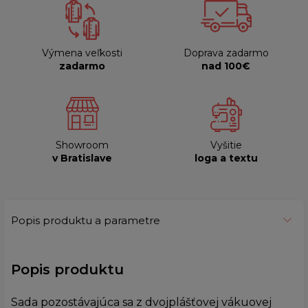
Výmena veľkosti
Doprava zadarmo
zadarmo
nad 100€
Showroom
Vyšitie
v Bratislave
loga a textu
Popis produktu a parametre
Popis produktu
Sada pozostávajúca sa z dvojplášťovej vákuovej