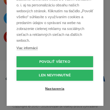
o zdieľanie na
Instagrame
o. i. aj na personalizáciu obsahu našich
webových stránok. Kliknutím na tlačidlo „Povoliť
O novinkách píšeme
všetko“ súhlasíte s využívaním cookies a
na
Twitteri
predaním údajov o správaní na webe na
zobrazenie cielenej reklamy na sociálnych
Produkty Vám predstavujeme
sieťach a reklamných sieťach na ďalších
na
Youtube
weboch.
Viac informácií
POVOLIŤ VŠETKO
LEN NEVYHNUTNÉ
Nastavenia
Copyright © 2010 - 2026 snoper.sk Všetky práva vyhradené