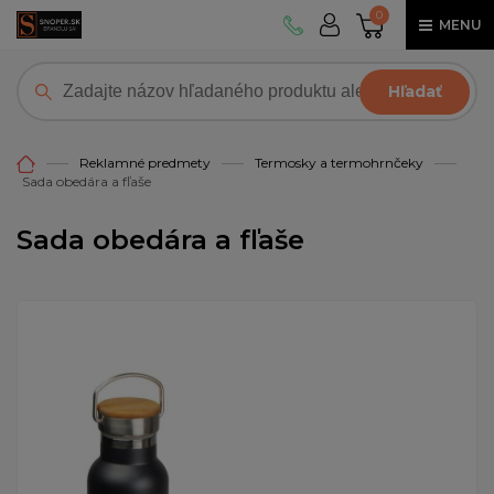
0
MENU
Hľadať
Reklamné predmety
Termosky a termohrnčeky
Sada obedára a fľaše
Sada obedára a fľaše