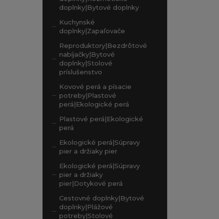
doplnky|Bytové doplnky
Kuchynské
doplnky|Zapaľovače
Reproduktory|Bezdrôtové
nabíjačky|Bytové
doplnky|Stolové
príslušenstvo
Kovové perá a písacie
potreby|Plastové
perá|Ekologické perá
Plastové perá|Ekologické
perá
Ekologické perá|Súpravy
pier a držiaky pier
Ekologické perá|Súpravy
pier a držiaky
pier|Dotykové perá
Cestovné doplnky|Bytové
doplnky|Plážové
potreby|Stolové