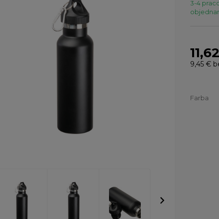
3-4 praco
objednaní
11,6
9,45 €
b
Farba