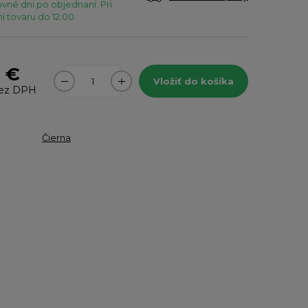
vné dni po objednaní. Pri
 tovaru do 12:00.
2 €
Vložiť do košíka
ez DPH
Čierna