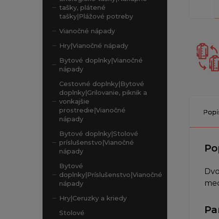
tašky, plátené
tašky|Plážové potreby
Vianočné nápady
Hry|Vianočné nápady
Bytové doplnky|Vianočné
nápady
Cestovné doplnky|Bytové
doplnky|Grilovanie, piknik a
vonkajšie
prostredie|Vianočné
Popi
nápady
Bytové doplnky|Stolové
príslušenstvo|Vianočné
Po
nápady
Bytové
Dvo
doplnky|Príslušenstvo|Vianočné
mec
nápady
Hry|Ceruzky a kriedy
Pa
Stolové