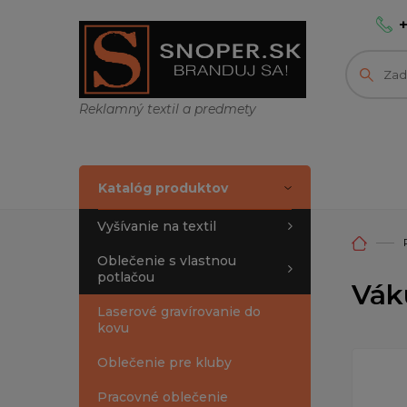
Reklamný textil a predmety
Katalóg produktov
Vyšívanie na textil
Oblečenie s vlastnou
potlačou
Vák
Laserové gravírovanie do
kovu
Oblečenie pre kluby
Pracovné oblečenie