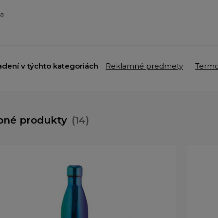
ba
adení v týchto kategoriách
Reklamné predmety
Termo
bné produkty
(14)