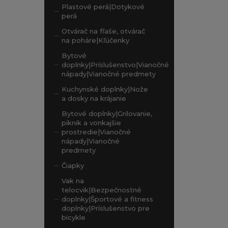
Plastové perá|Dotykové
perá
Otvárač na fľaše, otvárač
na poháre|Kľúčenky
Bytové
doplnky|Príslušenstvo|Vianočné
nápady|Vianočné predmety
Kuchynské doplnky|Nože
a dosky na krájanie
Bytové doplnky|Grilovanie,
piknik a vonkajšie
prostredie|Vianočné
nápady|Vianočné
predmety
Čiapky
Vak na
telocvik|Bezpečnostné
doplnky|Športové a fitness
doplnky|Príslušenstvo pre
bicykle