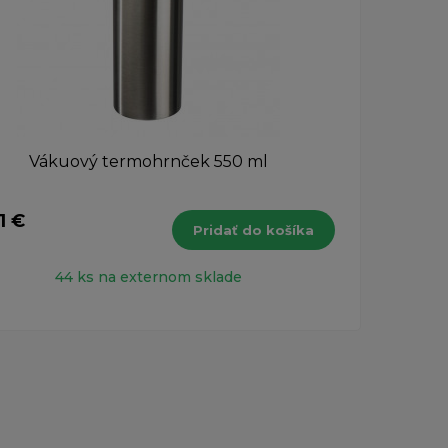
Vákuový termohrnček 550 ml
1 €
20,
Pridať do košíka
s DPH
44 ks na externom sklade