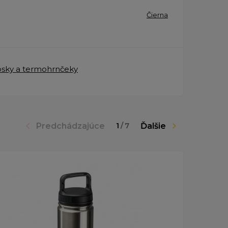
Čierna
sky a termohrnčeky
Predchádzajúce
Ďalšie
1
/
7