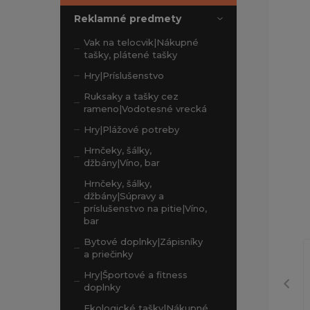
Reklamné predmety
Vak na telocvik|Nákupné
tašky, plátené tašky
Hry|Príslušenstvo
Ruksaky a tašky cez
rameno|Vodotesné vrecká
Hry|Plážové potreby
Hrnčeky, šálky,
džbány|Víno, bar
Hrnčeky, šálky,
džbány|Súpravy a
príslušenstvo na pitie|Víno,
bar
Bytové doplnky|Zápisníky
a priečinky
Hry|Športové a fitness
doplnky
Ekologické tašky|Nákupné