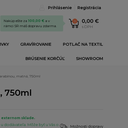
Prihlásenie
Registrácia
0,00 €
Nakúp ešte za
100,00 €
a v
0
rámci SR máš dopravu zdarma.
s DPH
IVKY
GRAVÍROVANIE
POTLAČ NA TEXTIL
BRÚSENIE KORČÚĽ
SHOWROOM
karabínou, matná, 750ml
, 750ml
a externom sklade.
u dodávateľa. Môže byť u Vás o
Možnosti dopravy