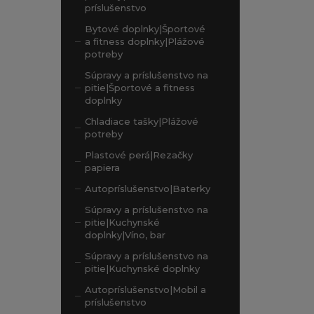
príslušenstvo
Bytové doplnky|Športové
a fitness doplnky|Plážové
potreby
Súpravy a príslušenstvo na
pitie|Športové a fitness
doplnky
Chladiace tašky|Plážové
potreby
Plastové perá|Rezačky
papiera
Autopríslušenstvo|Baterky
Súpravy a príslušenstvo na
pitie|Kuchynské
doplnky|Víno, bar
Súpravy a príslušenstvo na
pitie|Kuchynské doplnky
Autopríslušenstvo|Mobil a
príslušenstvo