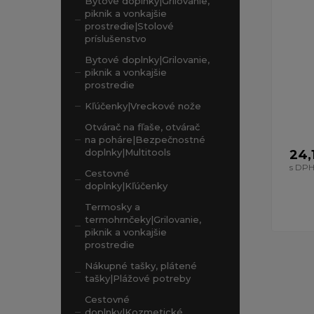
Bytové doplnky|Grilovanie,
piknik a vonkajšie
prostredie|Stolové
príslušenstvo
Bytové doplnky|Grilovanie,
piknik a vonkajšie
prostredie
Kľúčenky|Vreckové nože
Otvárač na fľaše, otvárač
na poháre|Bezpečnostné
doplnky|Multitools
24,
s DP
Cestovné
doplnky|Kľúčenky
Termosky a
termohrnčeky|Grilovanie,
piknik a vonkajšie
prostredie
Nákupné tašky, plátené
tašky|Plážové potreby
Cestovné
doplnky|Kozmetické