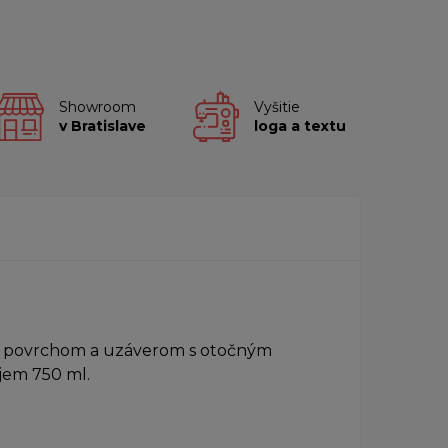
Showroom
Vyšitie
v Bratislave
loga a textu
ým povrchom a uzáverom s otočným
jem 750 ml.