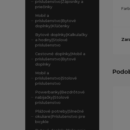
príslušenstvo|Zápisníky a
priečinky
Far
Mobil a
príslušenstvo|Bytové
doplnky|Kľúčenky
Bytové doplnky|Kalkulačky
Zar
a hodiny|Stolové
príslušenstvo
Cestovné doplnky|Mobil a
príslušenstvo|Bytové
doplnky
Podo
Mobil a
príslušenstvo|Stolové
príslušenstvo
Powerbanky|Bezdrôtové
nabíjačky|Stolové
príslušenstvo
Plážové potreby|Slnečné
okuliare|Príslušenstvo pre
bicykle