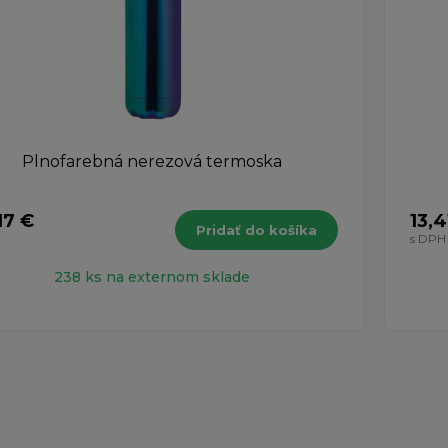
Plnofarebná nerezová termoska
17 €
13,4
Pridať do košíka
H
s DPH
238 ks na externom sklade