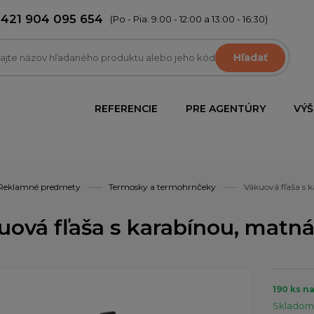
+421 904 095 654
(Po - Pia: 9:00 - 12:00 a 13:00 - 16:30)
Hľadať
REFERENCIE
PRE AGENTÚRY
VÝŠ
Reklamné predmety
Termosky a termohrnčeky
Vákuová fľaša s 
uová fľaša s karabínou, matná
190 ks n
Skladom 