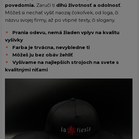
povedomia.
Zaručí ti
dlhú životnosť a odolnosť
.
Môžeš si nechať vyšiť naozaj čokoľvek, od loga, či
názvu svojej firmy, až po vtipné texty, či slogany.
Prania odevu, nemá žiaden vplyv na kvalitu
vyšivky
Farba je trvácna, nevybledne ti
Môžeš ju bez obáv žehliť
Vyšívame na najlepších strojoch na svete s
kvalitnými niťami