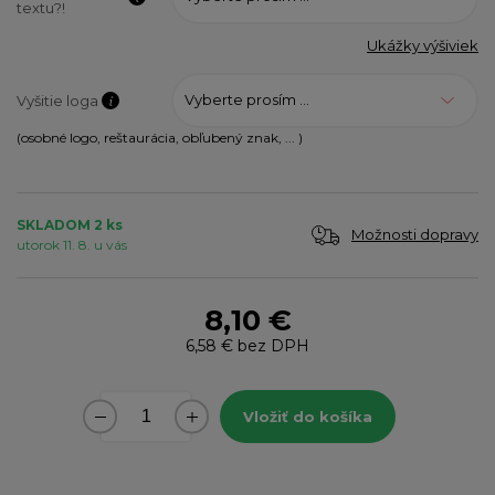
textu?!
Ukážky výšiviek
Vyberte prosím ...
Vyšitie loga
(osobné logo, reštaurácia, obľubený znak, ... )
SKLADOM 2 ks
Možnosti dopravy
utorok 11. 8. u vás
8,10 €
6,58 €
bez DPH
Vložiť do košíka