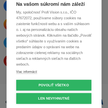
Vzdelávajte se a sledujte nás
Na vašom súkromí nám záleží
na
Facebooku
My, spoločnosť Profi Vision s.r.o., IČO
47672072, používame súbory cookies na
Krásne produkty si priamo hovoria
zaistenie funkčnosti webu a s vaším súhlasom
o zdieľanie na
Instagrame
o. i. aj na personalizáciu obsahu našich
webových stránok. Kliknutím na tlačidlo „Povoliť
O novinkách píšeme
všetko“ súhlasíte s využívaním cookies a
na
Twitteri
predaním údajov o správaní na webe na
zobrazenie cielenej reklamy na sociálnych
Produkty Vám predstavujeme
sieťach a reklamných sieťach na ďalších
na
Youtube
weboch.
Viac informácií
POVOLIŤ VŠETKO
LEN NEVYHNUTNÉ