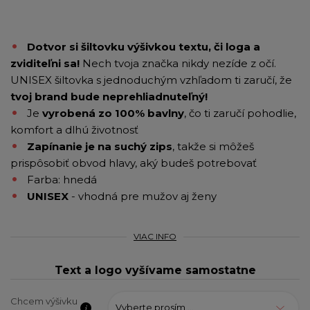
Dotvor si šiltovku výšivkou textu, či loga a
zviditeľni sa!
Nech tvoja značka nikdy nezíde z očí.
UNISEX šiltovka s jednoduchým vzhľadom ti zaručí, že
tvoj brand bude neprehliadnuteľný!
Je
vyrobená zo 100% bavlny
, čo ti zaručí pohodlie,
komfort a dlhú životnosť
Zapínanie je na suchý zips
, takže si môžeš
prispôsobiť obvod hlavy, aký budeš potrebovať
Farba: hnedá
UNISEX
- vhodná pre mužov aj ženy
VIAC INFO
Text a logo vyšívame samostatne
Chcem výšivku
Vyberte prosím ...