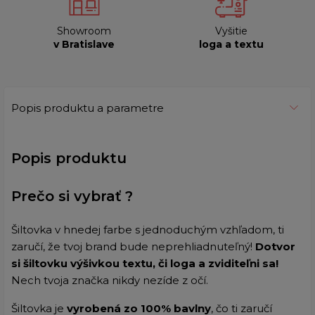
Showroom
Vyšitie
v Bratislave
loga a textu
Popis produktu a parametre
Popis produktu
Prečo si vybrať ?
Šiltovka v hnedej farbe s jednoduchým vzhľadom, ti
zaručí, že tvoj brand bude neprehliadnuteľný!
Dotvor
si šiltovku výšivkou textu, či loga a zviditeľni sa!
Nech tvoja značka nikdy nezíde z očí.
Šiltovka je
vyrobená zo 100% bavlny
, čo ti zaručí