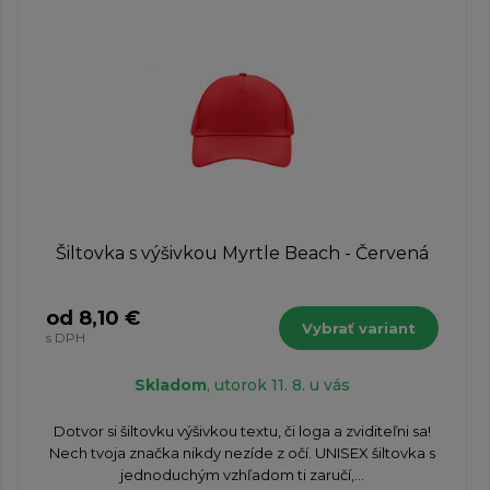
Šiltovka s výšivkou Myrtle Beach - Červená
od 8,10 €
Vybrať variant
s DPH
Skladom
, utorok 11. 8. u vás
Dotvor si šiltovku výšivkou textu, či loga a zviditeľni sa!
Nech tvoja značka nikdy nezíde z očí. UNISEX šiltovka s
jednoduchým vzhľadom ti zaručí,...