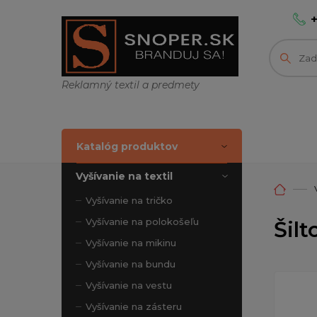
Reklamný textil a predmety
Katalóg produktov
Vyšívanie na textil
Vyšívanie na tričko
Vyšívanie na polokošeľu
Šilt
Vyšívanie na mikinu
Vyšívanie na bundu
Vyšívanie na vestu
Vyšívanie na zásteru