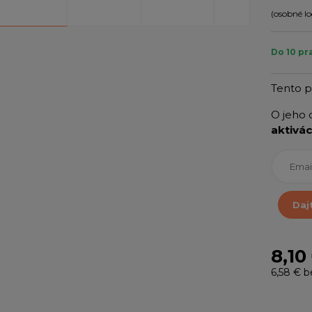
(osobné lo
Do 10 pr
Tento 
O jeho 
aktivác
Daj
8,10
6,58 €
b