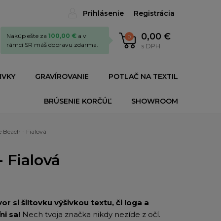
Prihlásenie
Registrácia
0,00 €
Nakúp ešte za
100,00 €
a v
0
rámci SR máš dopravu zdarma.
s DPH
IVKY
GRAVÍROVANIE
POTLAČ NA TEXTIL
BRÚSENIE KORČÚĽ
SHOWROOM
e Beach - Fialová
- Fialová
or si šiltovku výšivkou textu, či loga a
ni sa!
Nech tvoja značka nikdy nezíde z očí.