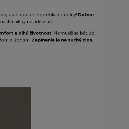
e tvoj brand bude neprehliadnuteľný!
Dotvor
načka nikdy nezíde z očí.
mfort a dlhú životnosť
. Nemusíš sa báť, že
žom aj ženám.
Zapínanie je na suchý zips,