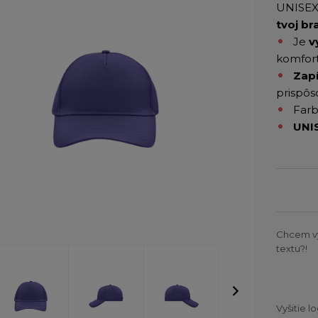
UNISEX 
tvoj br
Je
v
komfort
Zapí
prispôs
Farb
UNI
Chcem v
textu?!
Vyšitie l