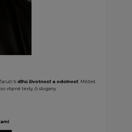
Zaručí ti
dlhú životnosť a odolnosť
. Môžeš
po vtipné texty, či slogany.
ťami