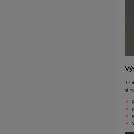
Vý
Je
si n