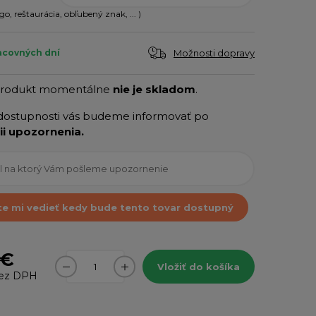
go, reštaurácia, obľubený znak, ... )
Možnosti dopravy
acovných dní
produkt momentálne
nie je skladom
.
dostupnosti vás budeme informovať po
ii upozornenia.
te mi vedieť kedy bude tento tovar dostupný
 €
Vložiť do košíka
ez DPH