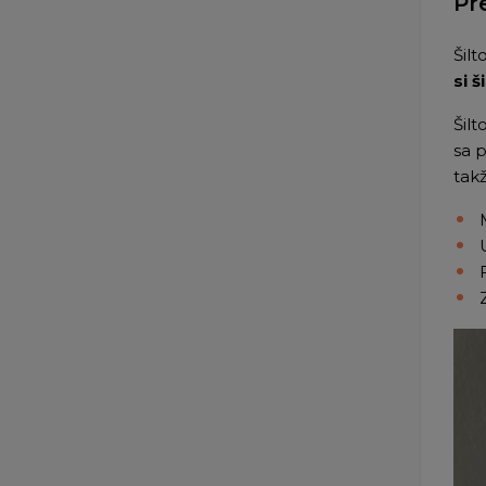
Pr
Šil
si š
Šilt
sa 
takž