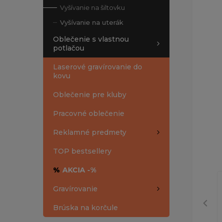
Vyšívanie na šiltovku
Vyšívanie na uterák
Oblečenie s vlastnou
potlačou
Laserové gravírovanie do
kovu
Oblečenie pre kluby
Pracovné oblečenie
Reklamné predmety
TOP bestsellery
%
AKCIA -%
Gravírovanie
Brúska na korčule