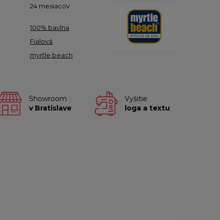
24 mesiacov
100% bavlna
Fialová
myrtle beach
Showroom
Vyšitie
v Bratislave
loga a textu