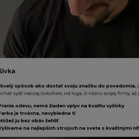
šivka
skvelý spôsob ako dostať svoju značku do povedomia.
echať vyšiť naozaj čokoľvek, od loga, či názvu svojej firmy, až 
Prania odevu, nemá žiaden vplyv na kvalitu vyšivky
Farba je trvácna, nevybledne ti
Môžeš ju bez obáv žehliť
Vyšívame na najlepších strojoch na svete s kvalitnými ni