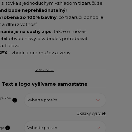
šiltovka s jednoduchým vzhľadom ti zaručí, že
and bude neprehliadnuteľný!
yrobená zo 100% bavlny
, čo ti zaručí pohodlie,
 a dlhú životnosť
nanie je na suchý zips
, takže si môžeš
obiť obvod hlavy, aký budeš potrebovať
a: fialová
SEX
- vhodná pre mužov aj ženy
VIAC INFO
Text a logo vyšívame samostatne
ýšivku
Vyberte prosím ...
Ukážky výšiviek
Vyberte prosím ...
oga