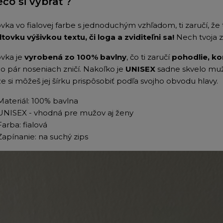
ečo si vybrať ?
tovka vo fialovej farbe s jednoduchým vzhľadom, ti zaručí, ž
iltovku výšivkou textu, či loga a zviditeľni sa!
Nech tvoja z
ovka je
vyrobená zo 100% bavlny
, čo ti zaručí
pohodlie, ko
po pár noseniach zničí. Nakoľko je
UNISEX
sadne skvelo mu
e si môžeš jej šírku prispôsobiť podľa svojho obvodu hlavy.
Materiál: 100% bavlna
UNISEX - vhodná pre mužov aj ženy
Farba: fialová
Zapínanie: na suchý zips