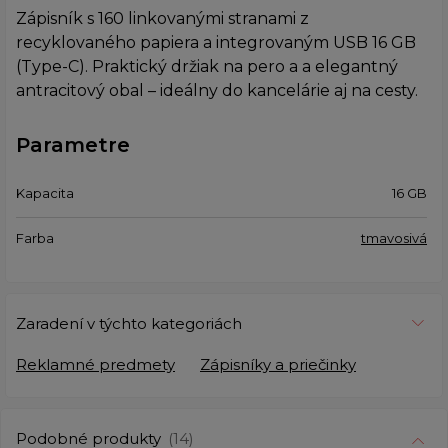
Zápisník s 160 linkovanými stranami z
recyklovaného papiera a integrovaným USB 16 GB
(Type-C). Praktický držiak na pero a a elegantný
antracitový obal – ideálny do kancelárie aj na cesty.
Parametre
Kapacita
16 GB
Farba
tmavosivá
Zaradení v týchto kategoriách
Reklamné predmety
Zápisníky a priečinky
Podobné produkty
(14)