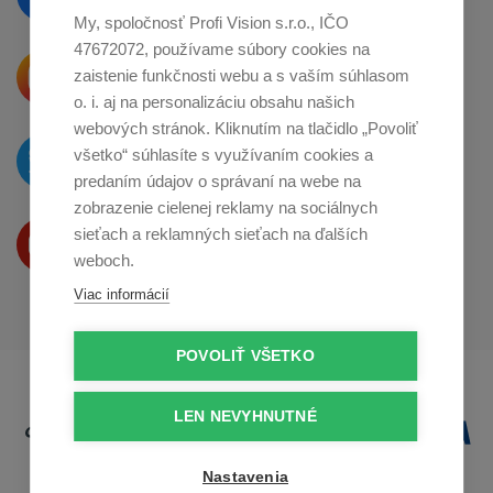
na
Facebooku
My, spoločnosť Profi Vision s.r.o., IČO
47672072, používame súbory cookies na
Krásne produkty si priamo hovoria
zaistenie funkčnosti webu a s vaším súhlasom
o zdieľanie na
Instagrame
o. i. aj na personalizáciu obsahu našich
webových stránok. Kliknutím na tlačidlo „Povoliť
O novinkách píšeme
všetko“ súhlasíte s využívaním cookies a
na
Twitteri
predaním údajov o správaní na webe na
zobrazenie cielenej reklamy na sociálnych
Produkty Vám predstavujeme
sieťach a reklamných sieťach na ďalších
na
Youtube
weboch.
Viac informácií
POVOLIŤ VŠETKO
LEN NEVYHNUTNÉ
Nastavenia