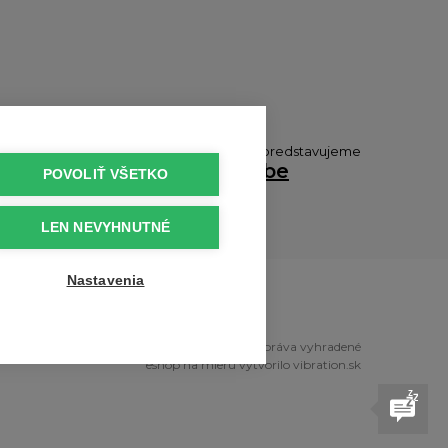
ch píšeme
Produkty Vám predstavujeme
tteri
na
Youtube
POVOLIŤ VŠETKO
LEN NEVYHNUTNÉ
Nastavenia
Copyright © 2010 - 2026 snoper.sk Všetky práva vyhradené
eshop na mieru
vytvorilo
vibration.sk