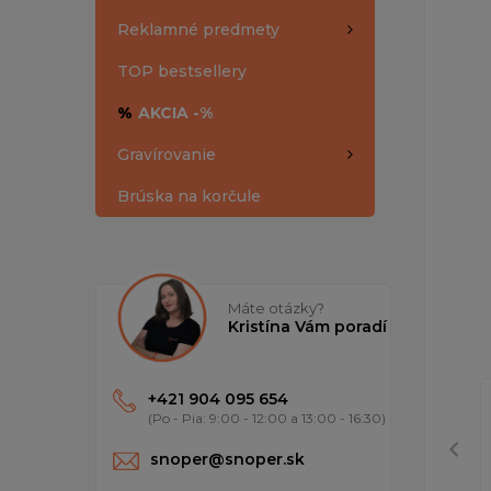
Reklamné predmety
TOP bestsellery
%
AKCIA -%
Gravírovanie
Brúska na korčule
Máte otázky?
Kristína Vám poradí
+421 904 095 654
(Po - Pia: 9:00 - 12:00 a 13:00 - 16:30)
snoper@snoper.sk