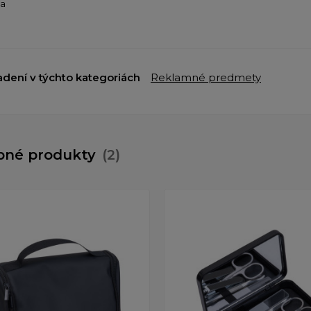
ba
adení v týchto kategoriách
Reklamné predmety
bné produkty
(2)