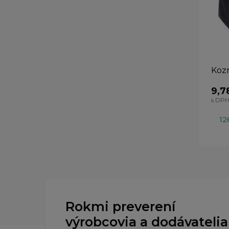
Kozm
9,7
s DP
12
Rokmi preverení
výrobcovia a dodávatelia