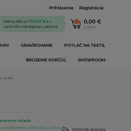
Prihlásenie
Registrácia
0,00 €
Nakúp ešte za
100,00 €
a v
0
rámci SR máš dopravu zdarma.
s DPH
IVKY
GRAVÍROVANIE
POTLAČ NA TEXTIL
BRÚSENIE KORČÚĽ
SHOWROOM
ovný fén
externom sklade.
u dodávateľa. Môže byť u Vás o
Možnosti dopravy