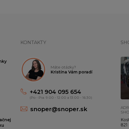
KONTAKTY
SH
nky
Máte otázky?
Kristína Vám poradí
+421 904 095 654
(Po - Pia: 9:00 - 12:00 a 13:00 - 16:30)
ADR
snoper@snoper.sk
SH
ačnej
Kost
821 
ku