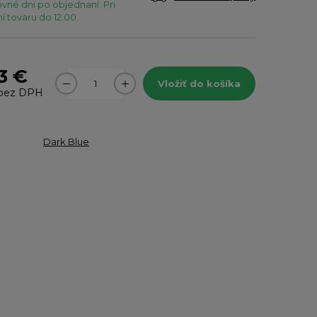
vné dni po objednaní. Pri
 tovaru do 12:00.
3 €
Vložiť do košíka
bez DPH
Dark Blue