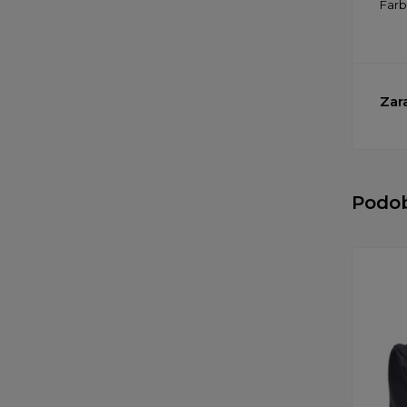
Far
Zar
Podo