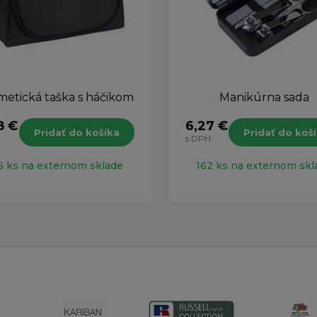
etická taška s háčikom
Manikúrna sada
8 €
6,27 €
Pridať do košíka
Pridať do koš
H
s DPH
6 ks na externom sklade
162 ks na externom skl