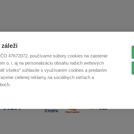
záleží
Krásne produkty si priamo hovoria
O novinká
o zdieľanie na
Instagrame
na
Twi
., IČO 47672072, používame súbory cookies na zaistenie
m o. i. aj na personalizáciu obsahu našich webových
voliť všetko“ súhlasíte s využívaním cookies a predaním
azenie cielenej reklamy na sociálnych sieťach a
boch.