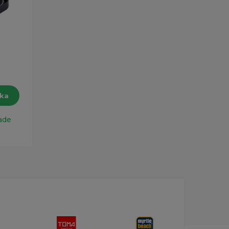
íka
ade