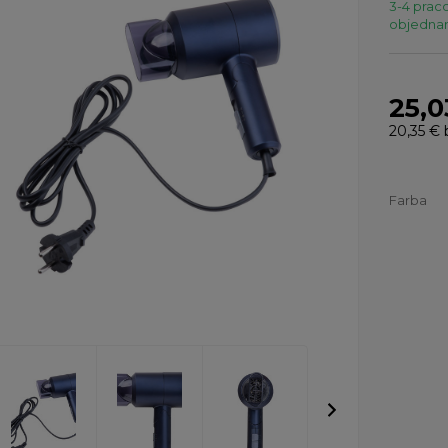
3-4 praco
objednaní
25,0
20,35 €
Farba