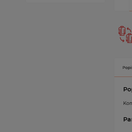
Popi
Po
Kom
Pa