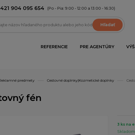
+421 904 095 654
(Po - Pia: 9:00 - 12:00 a 13:00 - 16:30)
Hľadať
REFERENCIE
PRE AGENTÚRY
VÝŠ
Reklamné predmety
Cestovné doplnky|Kozmetické doplnky
Cest
tovný fén
3 ks na 
Skladom 