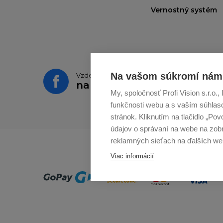
Vernostný systém
Na vašom súkromí nám 
Vzdelávajte se a sledujte nás
na
Facebooku
My, spoločnosť Profi Vision s.r.o
funkčnosti webu a s vaším súhlaso
stránok. Kliknutím na tlačidlo „Po
údajov o správaní na webe na zobr
reklamných sieťach na ďalších we
Viac informácií