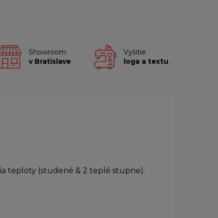
Showroom
Vyšitie
v Bratislave
loga a textu
 teploty (studené & 2 teplé stupne).