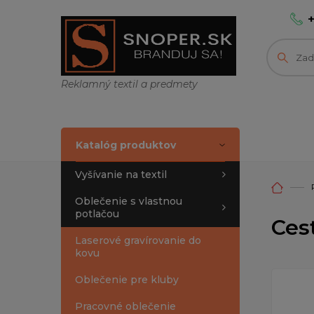
Reklamný textil a predmety
Katalóg produktov
Vyšívanie na textil
Oblečenie s vlastnou
potlačou
Ces
Laserové gravírovanie do
kovu
Oblečenie pre kluby
Pracovné oblečenie