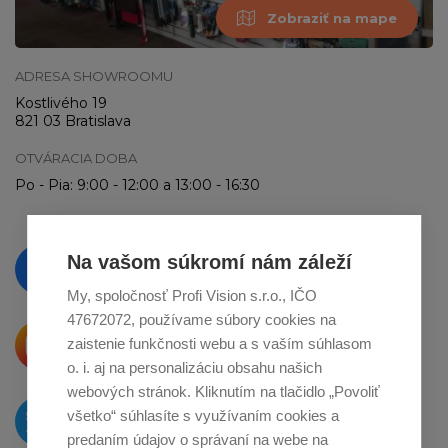
Zobraziť na mape
ADRESA SHOWROOMU
Kostlivého 19
821 03 Bratislava
OTVÁRACIA DOBA
Po - Pia: 9:00 - 12:00 a 13:00 - 16:30
Vzdelávajte se a sledujte nás
Na vašom súkromí nám záleží
na
Facebooku
My, spoločnosť Profi Vision s.r.o., IČO
47672072, používame súbory cookies na
Krásne produkty si priamo hovoria
zaistenie funkčnosti webu a s vaším súhlasom
o zdieľanie na
Instagrame
o. i. aj na personalizáciu obsahu našich
webových stránok. Kliknutím na tlačidlo „Povoliť
O novinkách píšeme
všetko“ súhlasíte s využívaním cookies a
na
Twitteri
predaním údajov o správaní na webe na