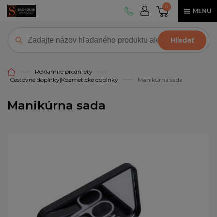
0
MENU
Hľadať
Reklamné predmety
Cestovné doplnky|Kozmetické doplnky
Manikúrna sada
Manikúrna sada