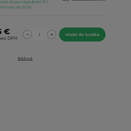
vné dni po objednaní. Pri
 tovaru do 12:00.
5 €
Vložiť do košíka
bez DPH
Béžová