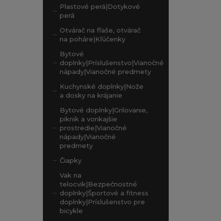
Plastové perá|Dotykové
perá
Otvárač na fľaše, otvárač
na poháre|Kľúčenky
Bytové
doplnky|Príslušenstvo|Vianočné
nápady|Vianočné predmety
Kuchynské doplnky|Nože
a dosky na krájanie
Bytové doplnky|Grilovanie,
piknik a vonkajšie
prostredie|Vianočné
nápady|Vianočné
predmety
Čiapky
Vak na
telocvik|Bezpečnostné
doplnky|Športové a fitness
doplnky|Príslušenstvo pre
bicykle