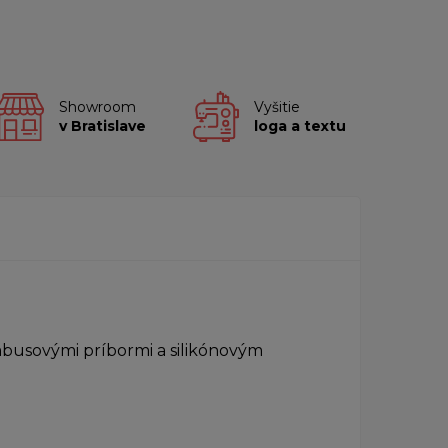
Showroom
Vyšitie
v Bratislave
loga a textu
usovými príbormi a silikónovým