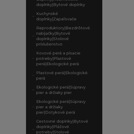
doplnky|Bytové doplnky
Kuchynské
doplnky|Zapaľovače
Reproduktory|Bezdrôtové
nabíjačky|Bytové
doplnky|Stolové
príslušenstvo
Kovové perá a písacie
potreby|Plastové
perá|Ekologické perá
Plastové perá|Ekologické
perá
Ekologické perá|Súpravy
pier a držiaky pier
Ekologické perá|Súpravy
pier a držiaky
pier|Dotykové perá
Cestovné doplnky|Bytové
doplnky|Plážové
potreby|Stolové