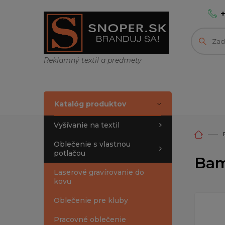
Reklamný textil a predmety
Katalóg produktov
Vyšívanie na textil
Oblečenie s vlastnou
potlačou
Bam
Laserové gravírovanie do
kovu
Oblečenie pre kluby
Pracovné oblečenie