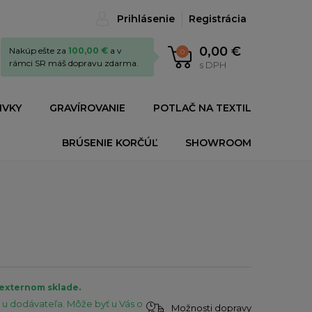
Prihlásenie
Registrácia
0,00 €
Nakúp ešte za
100,00 €
a v
0
rámci SR máš dopravu zdarma.
s DPH
IVKY
GRAVÍROVANIE
POTLAČ NA TEXTIL
BRÚSENIE KORČÚĽ
SHOWROOM
 externom sklade.
u dodávateľa. Môže byť u Vás o
Možnosti dopravy