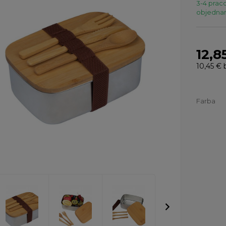
3-4 praco
objednaní
12,8
10,45 €
Farba