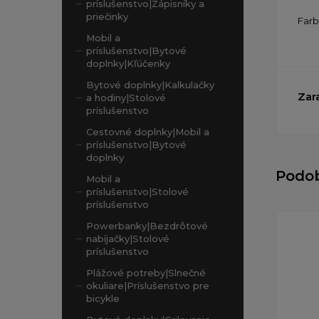
príslušenstvo|Zápisníky a
priečinky
Far
Mobil a
príslušenstvo|Bytové
doplnky|Kľúčenky
Bytové doplnky|Kalkulačky
Zar
a hodiny|Stolové
príslušenstvo
Cestovné doplnky|Mobil a
príslušenstvo|Bytové
doplnky
Podo
Mobil a
príslušenstvo|Stolové
príslušenstvo
Powerbanky|Bezdrôtové
nabíjačky|Stolové
príslušenstvo
Plážové potreby|Slnečné
okuliare|Príslušenstvo pre
bicykle