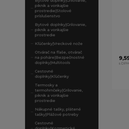
Bytové doplnky|Grilovanie,
piknik a vonkajšie
prostredie|Stolové
príslušenstvo
Bytové doplnky|Grilovanie,
piknik a vonkajšie
prostredie
Kľúčenky|Vreckové nože
Otvárač na fľaše, otvárač
9,5
na poháre|Bezpečnostné
doplnky|Multitools
s DP
Cestovné
doplnky|Kľúčenky
Termosky a
termohrnčeky|Grilovanie,
piknik a vonkajšie
prostredie
Nákupné tašky, plátené
tašky|Plážové potreby
Cestovné
doplnky|Kozmetické