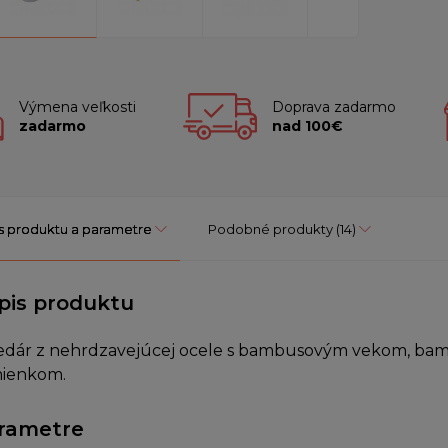
Výmena veľkosti
Doprava zadarmo
zadarmo
nad 100€
s produktu a parametre
Podobné produkty
(14)
pis produktu
dár z nehrdzavejúcej ocele s bambusovým vekom, bamb
ienkom.
rametre