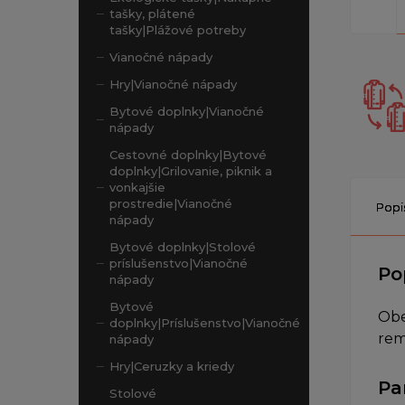
tašky, plátené
tašky|Plážové potreby
Vianočné nápady
Hry|Vianočné nápady
Bytové doplnky|Vianočné
nápady
Cestovné doplnky|Bytové
doplnky|Grilovanie, piknik a
vonkajšie
prostredie|Vianočné
Popi
nápady
Bytové doplnky|Stolové
príslušenstvo|Vianočné
Po
nápady
Bytové
Obe
doplnky|Príslušenstvo|Vianočné
rem
nápady
Hry|Ceruzky a kriedy
Pa
Stolové