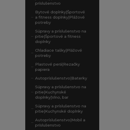
príslušenstvo
Bytové doplnky|Športové
a fitness doplnky|Plážové
potreby
Súpravy a príslušenstvo na
pitie|Športové a fitness
doplnky
Chladiace tašky|Plážové
potreby
Plastové perá|Rezačky
papiera
Autopríslušenstvo|Baterky
Súpravy a príslušenstvo na
pitie|Kuchynské
doplnky|Víno, bar
Súpravy a príslušenstvo na
pitie|Kuchynské doplnky
Autopríslušenstvo|Mobil a
príslušenstvo