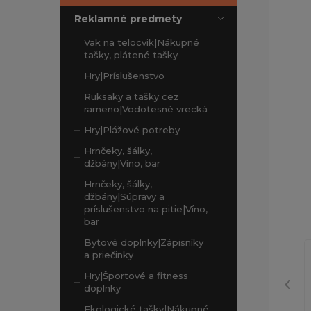
Reklamné predmety
Vak na telocvik|Nákupné
tašky, plátené tašky
Hry|Príslušenstvo
Ruksaky a tašky cez
rameno|Vodotesné vrecká
Hry|Plážové potreby
Hrnčeky, šálky,
džbány|Víno, bar
Hrnčeky, šálky,
džbány|Súpravy a
príslušenstvo na pitie|Víno,
bar
Bytové doplnky|Zápisníky
a priečinky
Hry|Športové a fitness
doplnky
Ekologické tašky|Nákupné