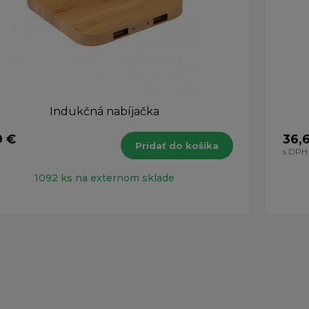
Indukčná nabíjačka
9 €
36,
Pridať do košíka
H
s DPH
1092 ks na externom sklade