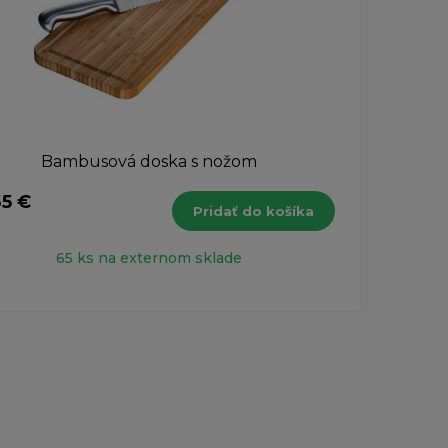
Bambusová doska s nožom
65 €
21,7
Pridať do košíka
s DPH
65 ks na externom sklade