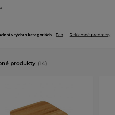
ba
adení v týchto kategoriách
Eco
Reklamné predmety
bné produkty
(14)