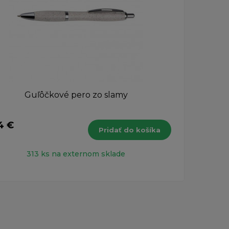
Guľôčkové pero zo slamy
4 €
5,41
Pridať do košíka
s DPH
313 ks na externom sklade