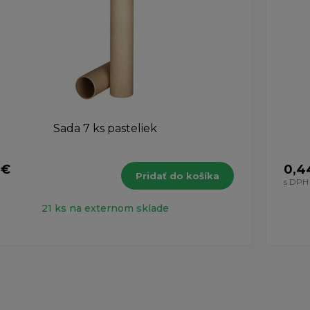
Sada 7 ks pasteliek
 €
0,4
Pridať do košíka
H
s DPH
21 ks na externom sklade