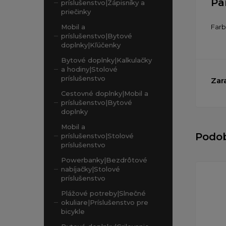
Pa
príslušenstvo|Zápisníky a
priečinky
Far
Mobil a
príslušenstvo|Bytové
doplnky|Kľúčenky
Bytové doplnky|Kalkulačky
a hodiny|Stolové
príslušenstvo
Zar
Cestovné doplnky|Mobil a
príslušenstvo|Bytové
doplnky
Mobil a
Podo
príslušenstvo|Stolové
príslušenstvo
Powerbanky|Bezdrôtové
nabíjačky|Stolové
príslušenstvo
Plážové potreby|Slnečné
okuliare|Príslušenstvo pre
bicykle