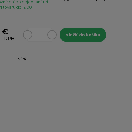
vné dni po objednaní. Pri
 tovaru do 12:00.
 €
Vložiť do košíka
z DPH
Sivá