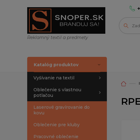
Reklamný textil a predmety
Katalóg produktov
Vyšívanie na textil
Oblečenie s vlastnou
potlačou
RPE
Laserové gravírovanie do
kovu
Oblečenie pre kluby
Pracovné oblečenie