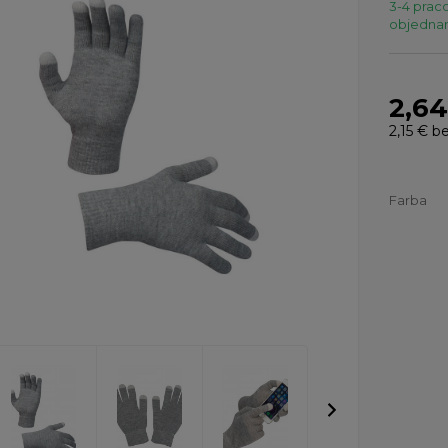
3-4 praco
objednaní
2,64
2,15 €
be
Farba