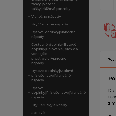
tašky, plátené
tašky|Plážové potreby
Vianočné nápady
Hry|Vianočné nápady
Bytové doplnky|Vianočné
nápady
Cestovné doplnky|Bytové
doplnky|Grilovanie, piknik a
vonkajšie
prostredie|Vianočné
Popi
nápady
Bytové doplnky|Stolové
príslušenstvo|Vianočné
Po
nápady
Bytové
Ruk
doplnky|Príslušenstvo|Vianočné
uka
nápady
zim
Hry|Ceruzky a kriedy
Stolové