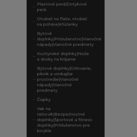
Plastové perá|Dotykové
perá
Otvárač na fľaše, otvárač
na poháre|Kľúčenky
Bytové
doplnky|Príslušenstvo|Vianočné
nápady|Vianočné predmety
Kuchynské doplnky|Nože
a dosky na krájanie
Bytové doplnky|Grilovanie,
piknik a vonkajšie
prostredie|Vianočné
nápady|Vianočné
predmety
Čiapky
Vak na
telocvik|Bezpečnostné
doplnky|Športové a fitness
doplnky|Príslušenstvo pre
bicykle