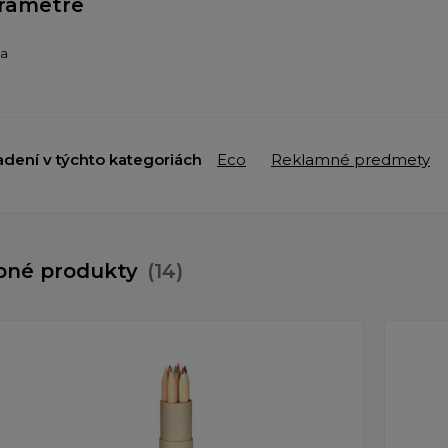
rametre
ba
adení v týchto kategoriách
Eco
Reklamné predmety
bné produkty
(14)