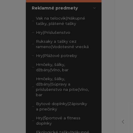
Reklamné predmety
Vak na telocvik|Nákupné
tašky, plátené tašky
Hry|Príslušenstvo
Ruksaky a tašky cez
rameno|Vodotesné vrecká
Hry|Plážové potreby
Hrnčeky, šálky,
džbány|Víno, bar
Hrnčeky, šálky,
džbány|Súpravy a
príslušenstvo na pitie|Víno,
bar
Bytové doplnky|Zápisníky
a priečinky
Hry|Športové a fitness
doplnky
Ekologické tašky|Nákupné