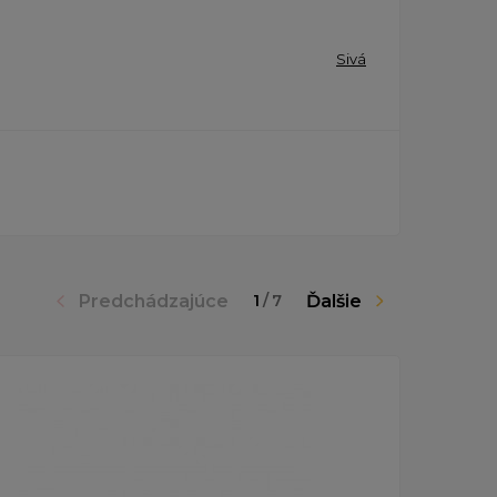
Sivá
Predchádzajúce
Ďalšie
1
/
7