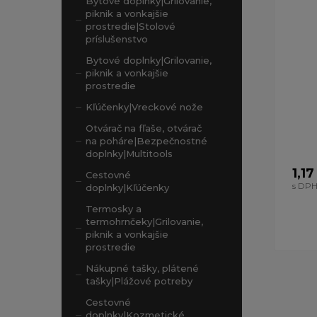
Bytové doplnky|Grilovanie,
piknik a vonkajšie
prostredie|Stolové
príslušenstvo
Bytové doplnky|Grilovanie,
piknik a vonkajšie
prostredie
Kľúčenky|Vreckové nože
Otvárač na fľaše, otvárač
na poháre|Bezpečnostné
doplnky|Multitools
1,17
Cestovné
s DP
doplnky|Kľúčenky
Termosky a
termohrnčeky|Grilovanie,
piknik a vonkajšie
prostredie
Nákupné tašky, plátené
tašky|Plážové potreby
Cestovné
doplnky|Kozmetické