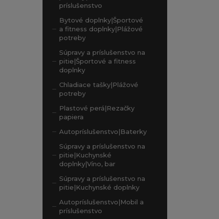
príslušenstvo
Bytové doplnky|Športové
a fitness doplnky|Plážové
potreby
Súpravy a príslušenstvo na
pitie|Športové a fitness
doplnky
Chladiace tašky|Plážové
potreby
Plastové perá|Rezačky
papiera
Autopríslušenstvo|Baterky
Súpravy a príslušenstvo na
pitie|Kuchynské
doplnky|Víno, bar
Súpravy a príslušenstvo na
pitie|Kuchynské doplnky
Autopríslušenstvo|Mobil a
príslušenstvo