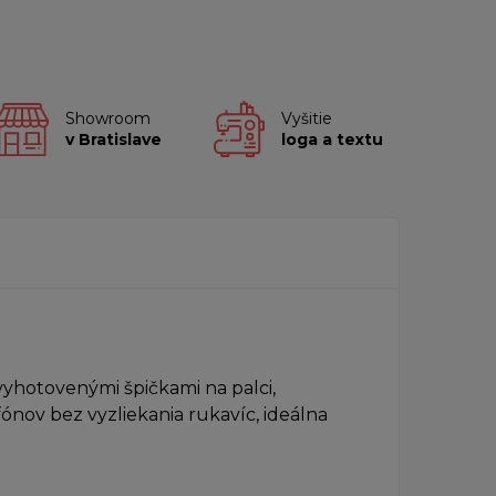
Showroom
Vyšitie
v Bratislave
loga a textu
yhotovenými špičkami na palci,
nov bez vyzliekania rukavíc, ideálna