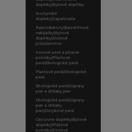
doplnky|Bytové doplnky
Kuchynské
doplnky|Zapaľovače
Reproduktory|Bezdrôtové
nabíjačky|Bytové
doplnky|Stolové
príslušenstvo
Kovové perá a písacie
potreby|Plastové
perá|Ekologické perá
Plastové perá|Ekologické
perá
Ekologické perá|Súpravy
pier a držiaky pier
Ekologické perá|Súpravy
pier a držiaky
pier|Dotykové perá
Cestovné doplnky|Bytové
doplnky|Plážové
potreby|Stolové