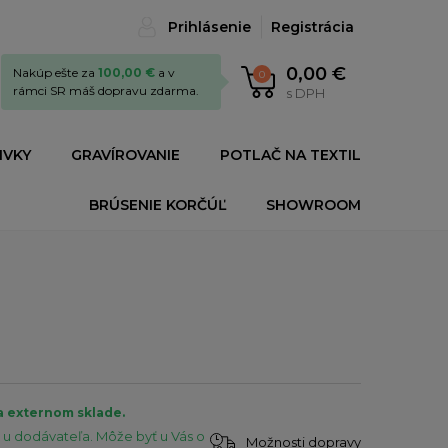
Prihlásenie
Registrácia
0,00 €
Nakúp ešte za
100,00 €
a v
0
rámci SR máš dopravu zdarma.
s DPH
IVKY
GRAVÍROVANIE
POTLAČ NA TEXTIL
BRÚSENIE KORČÚĽ
SHOWROOM
a externom sklade.
u dodávateľa. Môže byť u Vás o
Možnosti dopravy