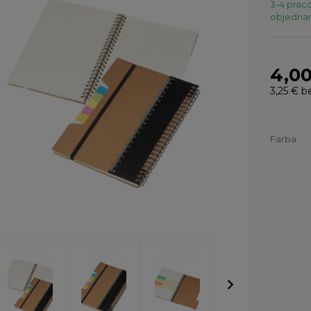
3-4 praco
objednaní
4,0
3,25 €
b
Farba