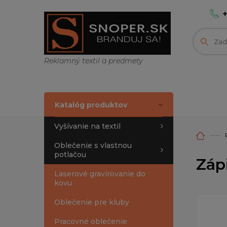
Reklamný textil a predmety
Katalóg produktov
Vyšívanie na textil
Oblečenie s vlastnou
potlačou
Záp
Laserové gravírovanie do
kovu
Oblečenie pre kluby
Pracovné oblečenie