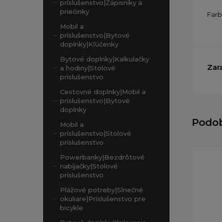
príslušenstvo|Zápisníky a
priečinky
Far
Mobil a
príslušenstvo|Bytové
doplnky|Kľúčenky
Bytové doplnky|Kalkulačky
Zar
a hodiny|Stolové
príslušenstvo
Cestovné doplnky|Mobil a
príslušenstvo|Bytové
doplnky
Podo
Mobil a
príslušenstvo|Stolové
príslušenstvo
Powerbanky|Bezdrôtové
nabíjačky|Stolové
príslušenstvo
Plážové potreby|Slnečné
okuliare|Príslušenstvo pre
bicykle