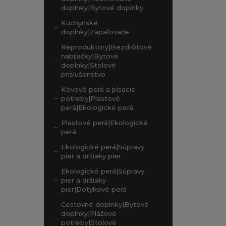
doplnky|Bytové doplnky
Kuchynské
doplnky|Zapaľovače
Reproduktory|Bezdrôtové
nabíjačky|Bytové
doplnky|Stolové
príslušenstvo
Kovové perá a písacie
potreby|Plastové
perá|Ekologické perá
Plastové perá|Ekologické
perá
Ekologické perá|Súpravy
pier a držiaky pier
Ekologické perá|Súpravy
pier a držiaky
pier|Dotykové perá
Cestovné doplnky|Bytové
doplnky|Plážové
potreby|Stolové