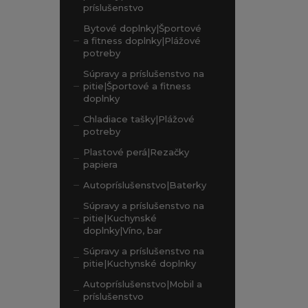
príslušenstvo
Bytové doplnky|Športové
a fitness doplnky|Plážové
potreby
Súpravy a príslušenstvo na
pitie|Športové a fitness
doplnky
Chladiace tašky|Plážové
potreby
Plastové perá|Rezačky
papiera
Autopríslušenstvo|Baterky
Súpravy a príslušenstvo na
pitie|Kuchynské
doplnky|Víno, bar
Súpravy a príslušenstvo na
pitie|Kuchynské doplnky
Autopríslušenstvo|Mobil a
príslušenstvo