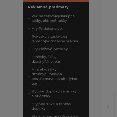
Reklamné predmety
Vak na telocvik|Nákupné
tašky, plátené tašky
Hry|Príslušenstvo
Ruksaky a tašky cez
rameno|Vodotesné vrecká
Hry|Plážové potreby
Hrnčeky, šálky,
džbány|Víno, bar
Hrnčeky, šálky,
džbány|Súpravy a
príslušenstvo na pitie|Víno,
bar
Bytové doplnky|Zápisníky
a priečinky
Hry|Športové a fitness
doplnky
Ekologické tašky|Nákupné