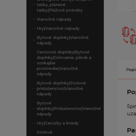
tašky, plátené
tašky|Plážové potreby
Vianočné nápady
Hry|Vianočné nápady
Bytové doplnky|Vianočné
nápady
Cestovné doplnky|Bytové
doplnky|Grilovanie, piknik a
vonkajšie
prostredie|Vianočné
Popi
nápady
Bytové doplnky|Stolové
príslušenstvo|Vianočné
Po
nápady
Bytové
Špi
doplnky|Príslušenstvo|Vianočné
uza
nápady
Hry|Ceruzky a kriedy
Pa
Stolové