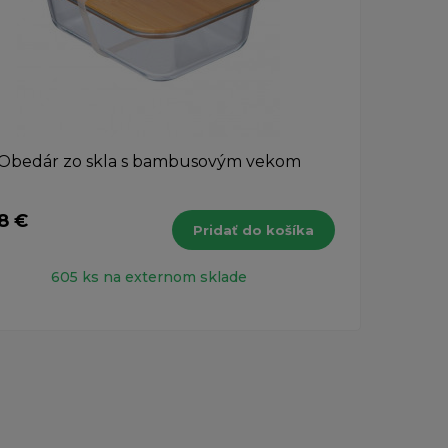
Obedár zo skla s bambusovým vekom
8 €
2,4
Pridať do košíka
s DPH
605 ks na externom sklade