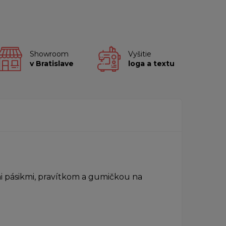
Showroom
Vyšitie
v Bratislave
loga a textu
 pásikmi, pravítkom a gumičkou na