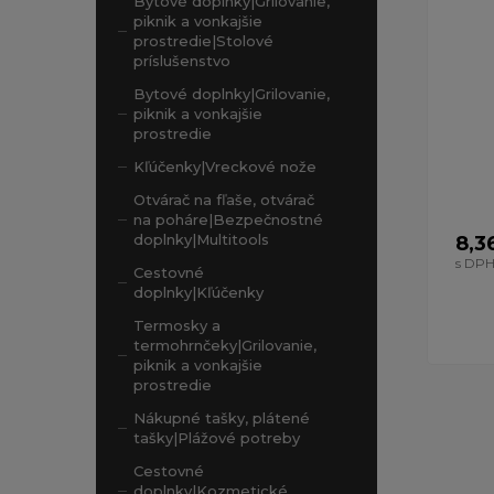
Bytové doplnky|Grilovanie,
piknik a vonkajšie
prostredie|Stolové
príslušenstvo
Bytové doplnky|Grilovanie,
piknik a vonkajšie
prostredie
Kľúčenky|Vreckové nože
Otvárač na fľaše, otvárač
na poháre|Bezpečnostné
doplnky|Multitools
8,3
s DP
Cestovné
doplnky|Kľúčenky
Termosky a
termohrnčeky|Grilovanie,
piknik a vonkajšie
prostredie
Nákupné tašky, plátené
tašky|Plážové potreby
Cestovné
doplnky|Kozmetické