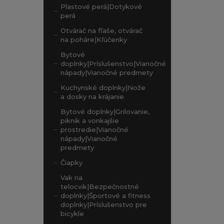
Plastové perá|Dotykové
perá
Otvárač na fľaše, otvárač
na poháre|Kľúčenky
Bytové
doplnky|Príslušenstvo|Vianočné
nápady|Vianočné predmety
Kuchynské doplnky|Nože
a dosky na krájanie
Bytové doplnky|Grilovanie,
piknik a vonkajšie
prostredie|Vianočné
nápady|Vianočné
predmety
Čiapky
Vak na
telocvik|Bezpečnostné
doplnky|Športové a fitness
doplnky|Príslušenstvo pre
bicykle