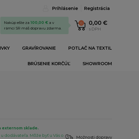
Prihlásenie
Registrácia
0,00 €
Nakúp ešte za
100,00 €
a v
0
rámci SR máš dopravu zdarma.
s DPH
IVKY
GRAVÍROVANIE
POTLAČ NA TEXTIL
BRÚSENIE KORČÚĽ
SHOWROOM
a externom sklade.
u dodávateľa. Môže byť u Vás o
Možnosti dopravy