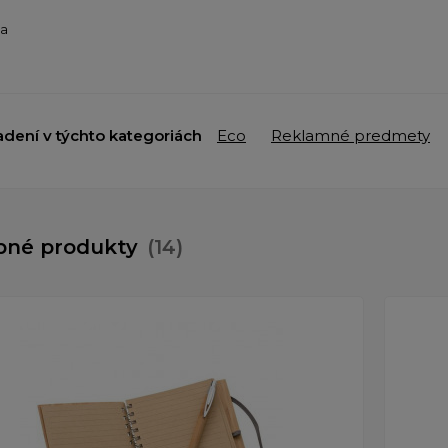
ba
adení v týchto kategoriách
Eco
Reklamné predmety
bné produkty
(14)