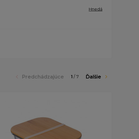
Hnedá
Predchádzajúce
Ďalšie
1
/
7