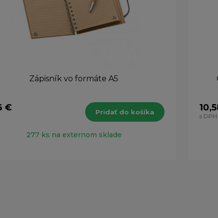
Zápisník vo formáte A5
6 €
10,5
Pridať do košíka
H
s DPH
277 ks na externom sklade