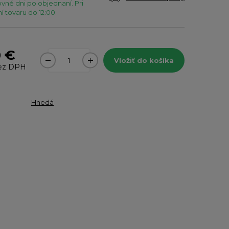
vné dni po objednaní. Pri
 tovaru do 12:00.
0 €
Vložiť do košíka
ez DPH
Hnedá