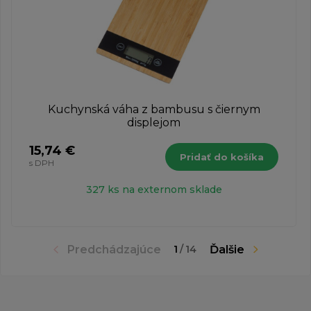
Kuchynská váha z bambusu s čiernym
displejom
15,74 €
Pridať do košíka
s DPH
327 ks na externom sklade
Predchádzajúce
Ďalšie
1
/
14