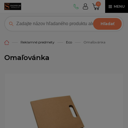
0
MENU
Hľadať
Reklamné predmety
Eco
Omaľovánka
Omaľovánka