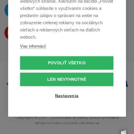
webových stránok. Kliknutím na tlačidlo „Povoliť
O novinkách píšeme
všetko“ súhlasíte s využívaním cookies a
na
Twitteri
predaním údajov o správaní na webe na
zobrazenie cielenej reklamy na sociálnych
Produkty Vám predstavujeme
sieťach a reklamných sieťach na ďalších
na
Youtube
weboch.
Viac informácií
POVOLIŤ VŠETKO
LEN NEVYHNUTNÉ
Nastavenia
Copyright © 2010 - 2026 snoper.sk Všetky práva vyhradené
eshop na mieru
vytvorilo
vibration.sk