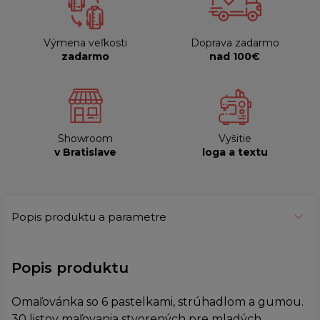
Výmena veľkosti
Doprava zadarmo
zadarmo
nad 100€
Showroom
Vyšitie
v Bratislave
loga a textu
Popis produktu a parametre
Popis produktu
Omaľovánka so 6 pastelkami, strúhadlom a gumou.
30 listov maľovania stvorených pre mladých