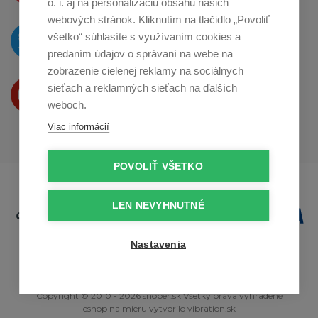
o. i. aj na personalizáciu obsahu našich
webových stránok. Kliknutím na tlačidlo „Povoliť
O novinkách píšeme
všetko“ súhlasíte s využívaním cookies a
na
Twitteri
predaním údajov o správaní na webe na
zobrazenie cielenej reklamy na sociálnych
Produkty Vám predstavujeme
sieťach a reklamných sieťach na ďalších
na
Youtube
weboch.
Viac informácií
POVOLIŤ VŠETKO
LEN NEVYHNUTNÉ
Nastavenia
Copyright © 2010 - 2026 snoper.sk Všetky práva vyhradené
eshop na mieru
vytvorilo
vibration.sk