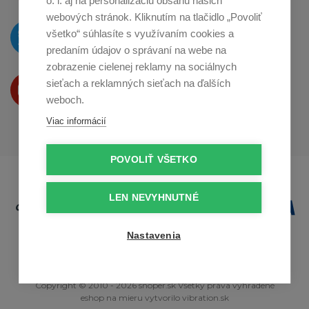
o. i. aj na personalizáciu obsahu našich
webových stránok. Kliknutím na tlačidlo „Povoliť
O novinkách píšeme
všetko“ súhlasíte s využívaním cookies a
na
Twitteri
predaním údajov o správaní na webe na
zobrazenie cielenej reklamy na sociálnych
Produkty Vám predstavujeme
sieťach a reklamných sieťach na ďalších
na
Youtube
weboch.
Viac informácií
POVOLIŤ VŠETKO
LEN NEVYHNUTNÉ
Nastavenia
Copyright © 2010 - 2026 snoper.sk Všetky práva vyhradené
eshop na mieru
vytvorilo
vibration.sk