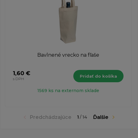
Bavlnené vrecko na fľaše
1,60 €
Pridať do košíka
s DPH
1569 ks na externom sklade
Predchádzajúce
Ďalšie
1
/
14