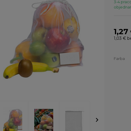
3-4 praco
objednaní
1,27
1,03 €
b
Farba