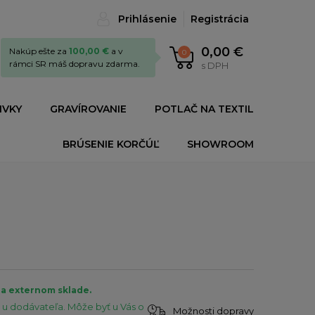
Prihlásenie
Registrácia
0,00 €
Nakúp ešte za
100,00 €
a v
0
rámci SR máš dopravu zdarma.
s DPH
IVKY
GRAVÍROVANIE
POTLAČ NA TEXTIL
BRÚSENIE KORČÚĽ
SHOWROOM
na externom sklade.
u dodávateľa. Môže byť u Vás o
Možnosti dopravy