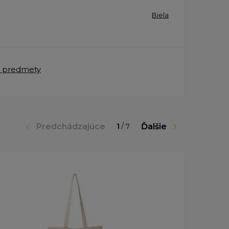
Biela
 predmety
Predchádzajúce
Ďalšie
1
/
7