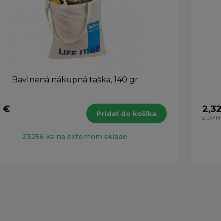
Bavlnená nákupná taška, 140 gr
7 €
2,3
Pridať do košíka
H
s DPH
23256 ks na externom sklade