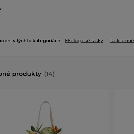
ba
adení v týchto kategoriách
Ekologické tašky
Reklamné
bné produkty
(14)