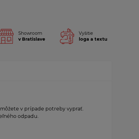
Showroom
Vyšitie
v Bratislave
loga a textu
 môžete v prípade potreby vyprať.
teľného odpadu.