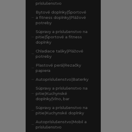
príslušenstvo
Bytové doplnky|Športové
a fitness doplnky|Plážové
potreby
Súpravy a príslušenstvo na
pitie|Športové a fitness
doplnky
Chladiace tašky|Plážové
potreby
Plastové perá|Rezačky
papiera
Autopríslušenstvo|Baterky
Súpravy a príslušenstvo na
pitie|Kuchynské
doplnky|Víno, bar
Súpravy a príslušenstvo na
pitie|Kuchynské doplnky
Autopríslušenstvo|Mobil a
príslušenstvo