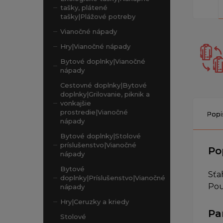
tašky, plátené
tašky|Plážové potreby
Vianočné nápady
Hry|Vianočné nápady
Bytové doplnky|Vianočné
nápady
Cestovné doplnky|Bytové
doplnky|Grilovanie, piknik a
vonkajšie
prostredie|Vianočné
Popi
nápady
Bytové doplnky|Stolové
príslušenstvo|Vianočné
Po
nápady
Bytové
Sťa
doplnky|Príslušenstvo|Vianočné
Pou
nápady
Hry|Ceruzky a kriedy
Pa
Stolové