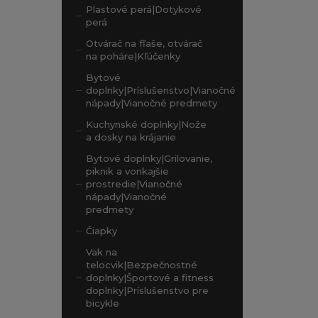
Plastové perá|Dotykové
perá
Otvárač na fľaše, otvárač
na poháre|Kľúčenky
Bytové
doplnky|Príslušenstvo|Vianočné
nápady|Vianočné predmety
Kuchynské doplnky|Nože
a dosky na krájanie
Bytové doplnky|Grilovanie,
piknik a vonkajšie
prostredie|Vianočné
nápady|Vianočné
predmety
Čiapky
Vak na
telocvik|Bezpečnostné
doplnky|Športové a fitness
doplnky|Príslušenstvo pre
bicykle