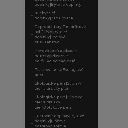
doplnky|Bytové doplnky
Kuchynské
doplnky|Zapaľovače
Reproduktory|Bezdrôtové
nabíjačky|Bytové
doplnky|Stolové
príslušenstvo
Kovové perá a písacie
potreby|Plastové
perá|Ekologické perá
Plastové perá|Ekologické
perá
Ekologické perá|Súpravy
pier a držiaky pier
Ekologické perá|Súpravy
pier a držiaky
pier|Dotykové perá
Cestovné doplnky|Bytové
doplnky|Plážové
potreby|Stolové