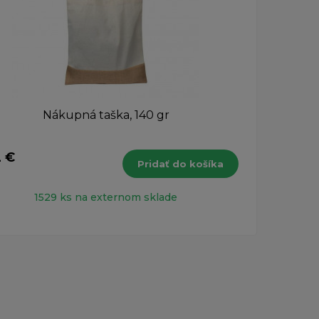
Nákupná taška, 140 gr
2 €
1,60
Pridať do košíka
s DPH
1529 ks na externom sklade