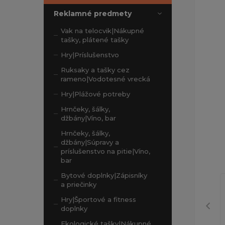
Reklamné predmety
Vak na telocvik|Nákupné
tašky, plátené tašky
Hry|Príslušenstvo
Ruksaky a tašky cez
rameno|Vodotesné vrecká
Hry|Plážové potreby
Hrnčeky, šálky,
džbány|Víno, bar
Hrnčeky, šálky,
džbány|Súpravy a
príslušenstvo na pitie|Víno,
bar
Bytové doplnky|Zápisníky
a priečinky
Hry|Športové a fitness
doplnky
Ekologické tašky|Nákupné