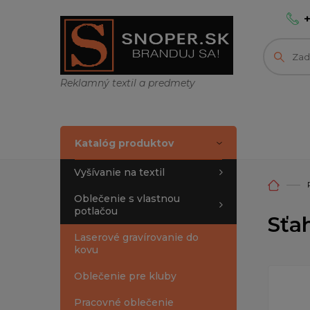
Reklamný textil a predmety
Katalóg produktov
Vyšívanie na textil
Oblečenie s vlastnou
potlačou
Sťa
Laserové gravírovanie do
kovu
Oblečenie pre kluby
Pracovné oblečenie