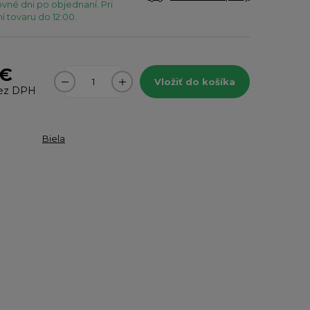
vné dni po objednaní. Pri
 tovaru do 12:00.
 €
Vložiť do košíka
ez DPH
Biela