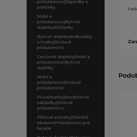
príslušenstvo|Zápisníky a
priečinky
Far
Mobil a
príslušenstvo|Bytové
doplnky|Kľúčenky
Bytové doplnky|Kalkulačky
Zar
a hodiny|Stolové
príslušenstvo
Cestovné doplnky|Mobil a
príslušenstvo|Bytové
doplnky
Podo
Mobil a
príslušenstvo|Stolové
príslušenstvo
Powerbanky|Bezdrôtové
nabíjačky|Stolové
príslušenstvo
Plážové potreby|Slnečné
okuliare|Príslušenstvo pre
bicykle