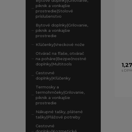
Bytové doplnky|Grilovanie,
piknik a vonkajšie
prostredie|Stolové
príslušenstvo
Bytové doplnky|Grilovanie,
piknik a vonkajšie
prostredie
Kľúčenky|Vreckové nože
Otvárač na fľaše, otvárač
na poháre|Bezpečnostné
doplnky|Multitools
1,2
s DP
Cestovné
doplnky|Kľúčenky
Termosky a
termohrnčeky|Grilovanie,
piknik a vonkajšie
prostredie
Nákupné tašky, plátené
tašky|Plážové potreby
Cestovné
doplnky|Kozmetické