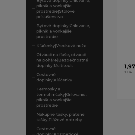
Bytové doplnky|Grilovanie,
piknik a vonkajšie
prostredie|Stolové
príslušenstvo
Bytové doplnky|Grilovanie,
piknik a vonkajšie
prostredie
Kľúčenky|Vreckové nože
Otvárač na fľaše, otvárač
na poháre|Bezpečnostné
doplnky|Multitools
1,9
s DP
Cestovné
doplnky|Kľúčenky
Termosky a
termohrnčeky|Grilovanie,
piknik a vonkajšie
prostredie
Nákupné tašky, plátené
tašky|Plážové potreby
Cestovné
doplnky|Kozmetické