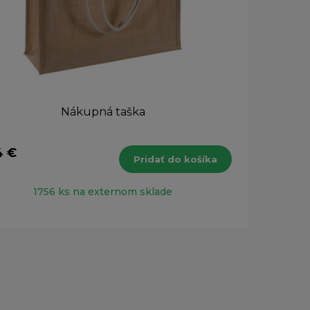
Nákupná taška
4 €
1,27
Pridať do košíka
s DPH
1756 ks na externom sklade