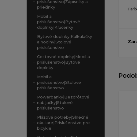
príslušenstvo|Zápisníky a
priečinky
Far
Mobil a
príslušenstvo|Bytové
doplnky|Kľúčenky
Bytové doplnky|Kalkulačky
Zar
a hodiny|Stolové
príslušenstvo
Cestovné doplnky|Mobil a
príslušenstvo|Bytové
doplnky
Podo
Mobil a
príslušenstvo|Stolové
príslušenstvo
Powerbanky|Bezdrôtové
nabíjačky|Stolové
príslušenstvo
Plážové potreby|Slnečné
okuliare|Príslušenstvo pre
bicykle