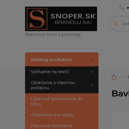
Reklamný textil a predmety
Katalóg produktov
Vyšívanie na textil
Oblečenie s vlastnou
potlačou
Bav
Laserové gravírovanie do
kovu
Oblečenie pre kluby
Pracovné oblečenie