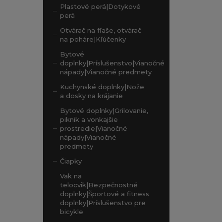
Plastové perá|Dotykové
perá
Otvárač na fľaše, otvárač
na poháre|Kľúčenky
Bytové
doplnky|Príslušenstvo|Vianočné
nápady|Vianočné predmety
Kuchynské doplnky|Nože
a dosky na krájanie
Bytové doplnky|Grilovanie,
piknik a vonkajšie
prostredie|Vianočné
nápady|Vianočné
predmety
Čiapky
Vak na
telocvik|Bezpečnostné
doplnky|Športové a fitness
doplnky|Príslušenstvo pre
bicykle