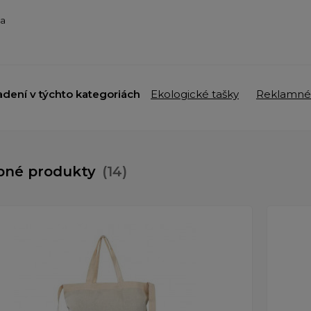
ba
adení v týchto kategoriách
Ekologické tašky
Reklamné
bné produkty
(14)