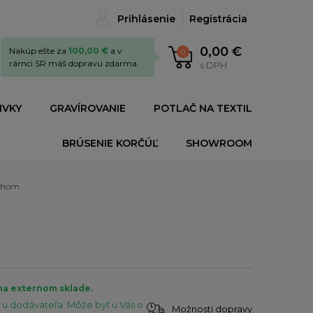
Prihlásenie
Registrácia
0,00 €
Nakúp ešte za
100,00 €
a v
0
rámci SR máš dopravu zdarma.
s DPH
IVKY
GRAVÍROVANIE
POTLAČ NA TEXTIL
BRÚSENIE KORČÚĽ
SHOWROOM
uchom
na externom sklade.
u dodávateľa. Môže byť u Vás o
Možnosti dopravy