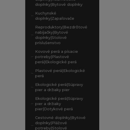
doplnky|Bytové doplnky
Kuchynské
doplnky|Zapaľovače
Reproduktory|Bezdrôtové
nabíjačky|Bytové
doplnky|Stolové
príslušenstvo
Kovové perá a písacie
potreby|Plastové
perá|Ekologické perá
Plastové perá|Ekologické
perá
Ekologické perá|Súpravy
pier a držiaky pier
Ekologické perá|Súpravy
pier a držiaky
pier|Dotykové perá
Cestovné doplnky|Bytové
doplnky|Plážové
potreby|Stolové