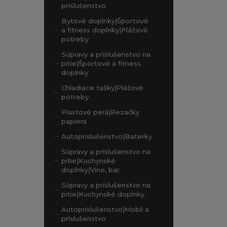
príslušenstvo
Bytové doplnky|Športové
a fitness doplnky|Plážové
potreby
Súpravy a príslušenstvo na
pitie|Športové a fitness
doplnky
Chladiace tašky|Plážové
potreby
Plastové perá|Rezačky
papiera
Autopríslušenstvo|Baterky
Súpravy a príslušenstvo na
pitie|Kuchynské
doplnky|Víno, bar
Súpravy a príslušenstvo na
pitie|Kuchynské doplnky
Autopríslušenstvo|Mobil a
príslušenstvo