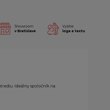
Showroom
Vyšitie
v Bratislave
loga a textu
trediu. Ideálny spoločník na