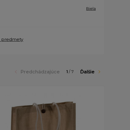
Biela
 predmety
Predchádzajúce
Ďalšie
1
/
7