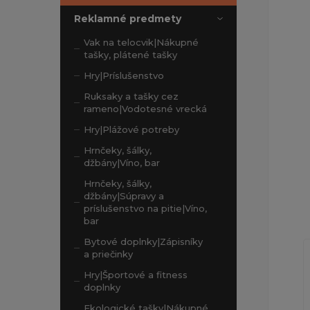
Reklamné predmety
Vak na telocvik|Nákupné
tašky, plátené tašky
Hry|Príslušenstvo
Ruksaky a tašky cez
rameno|Vodotesné vrecká
Hry|Plážové potreby
Hrnčeky, šálky,
džbány|Víno, bar
Hrnčeky, šálky,
džbány|Súpravy a
príslušenstvo na pitie|Víno,
bar
Bytové doplnky|Zápisníky
a priečinky
Hry|Športové a fitness
doplnky
Ekologické tašky|Nákupné