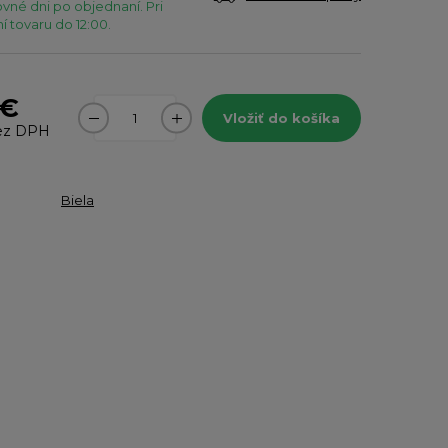
vné dni po objednaní. Pri
 tovaru do 12:00.
 €
Vložiť do košíka
ez DPH
Biela