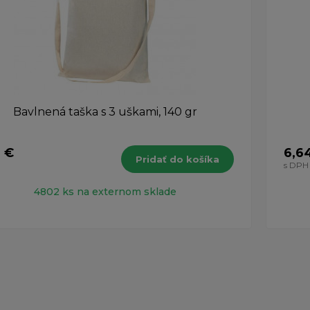
Bavlnená taška s 3 uškami, 140 gr
7 €
6,6
Pridať do košíka
H
s DPH
4802 ks na externom sklade