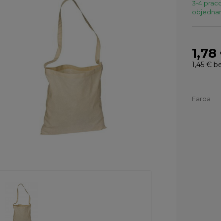
3-4 praco
objednaní
1,78
1,45 €
b
Farba