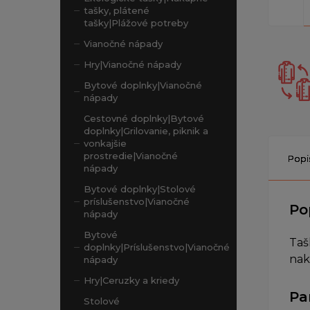
tašky, plátené
tašky|Plážové potreby
Vianočné nápady
Hry|Vianočné nápady
Bytové doplnky|Vianočné
nápady
Cestovné doplnky|Bytové
doplnky|Grilovanie, piknik a
vonkajšie
prostredie|Vianočné
Popi
nápady
Bytové doplnky|Stolové
príslušenstvo|Vianočné
Po
nápady
Bytové
Taš
doplnky|Príslušenstvo|Vianočné
nak
nápady
Hry|Ceruzky a kriedy
Pa
Stolové