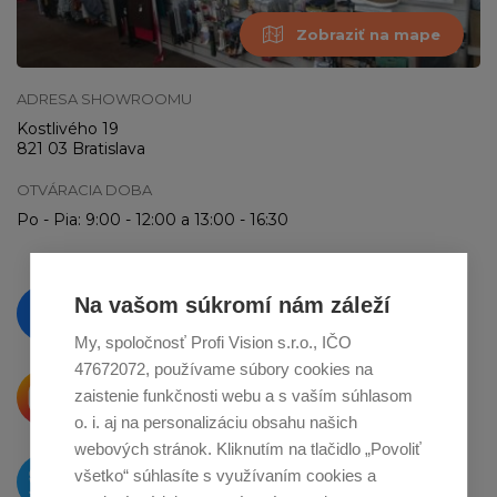
Zobraziť na mape
ADRESA SHOWROOMU
Kostlivého 19
821 03 Bratislava
OTVÁRACIA DOBA
Po - Pia: 9:00 - 12:00 a 13:00 - 16:30
Vzdelávajte se a sledujte nás
Na vašom súkromí nám záleží
na
Facebooku
My, spoločnosť Profi Vision s.r.o., IČO
47672072, používame súbory cookies na
Krásne produkty si priamo hovoria
zaistenie funkčnosti webu a s vaším súhlasom
o zdieľanie na
Instagrame
o. i. aj na personalizáciu obsahu našich
webových stránok. Kliknutím na tlačidlo „Povoliť
O novinkách píšeme
všetko“ súhlasíte s využívaním cookies a
na
Twitteri