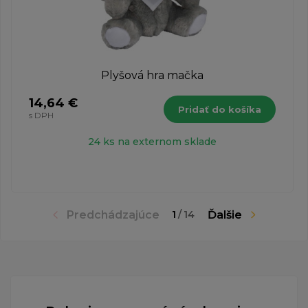
Plyšová hra mačka
14,64 €
Pridať do košíka
s DPH
24 ks na externom sklade
Predchádzajúce
Ďalšie
1
/
14