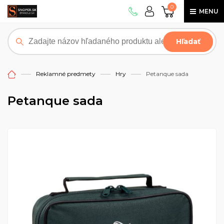
0
MENU
Hľadať
Reklamné predmety
Hry
Petanque sada
Petanque sada