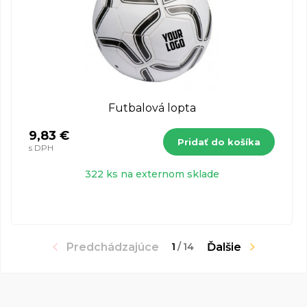
Futbalová lopta
9,83 €
Pridať do košíka
s DPH
322 ks na externom sklade
Predchádzajúce
Ďalšie
1
/
14