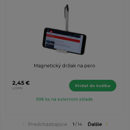
Magnetický držiak na pero
2,45 €
Pridať do košíka
s DPH
998 ks na externom sklade
Predchádzajúce
Ďalšie
1
/
14