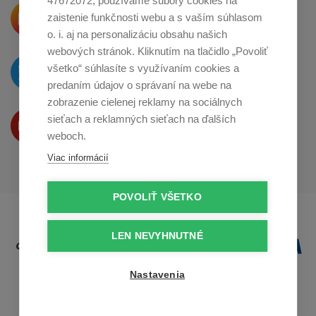
47672072, používame súbory cookies na
Krásne produkty si priamo hovoria
zaistenie funkčnosti webu a s vaším súhlasom
o zdieľanie na
Instagrame
o. i. aj na personalizáciu obsahu našich
webových stránok. Kliknutím na tlačidlo „Povoliť
O novinkách píšeme
všetko“ súhlasíte s využívaním cookies a
na
Twitteri
predaním údajov o správaní na webe na
zobrazenie cielenej reklamy na sociálnych
Produkty Vám predstavujeme
sieťach a reklamných sieťach na ďalších
na
Youtube
weboch.
Viac informácií
POVOLIŤ VŠETKO
LEN NEVYHNUTNÉ
Nastavenia