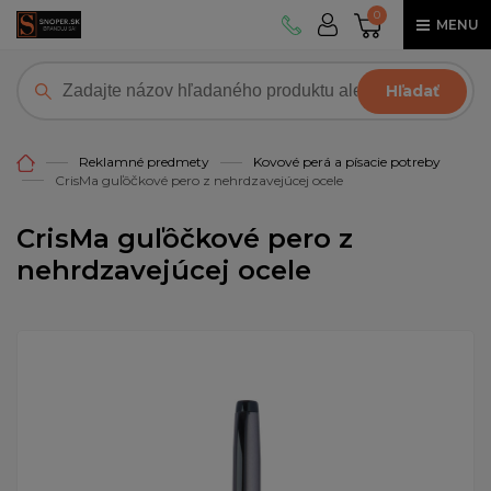
0
MENU
Hľadať
Reklamné predmety
Kovové perá a písacie potreby
CrisMa guľôčkové pero z nehrdzavejúcej ocele
CrisMa guľôčkové pero z
nehrdzavejúcej ocele