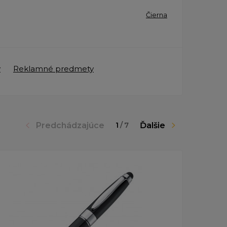
Čierna
y
Reklamné predmety
Predchádzajúce
Ďalšie
1
/
7