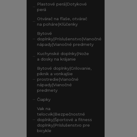
Plastové perá|Dotykové
perá
Otvárač na fľaše, otvárač
na poháre|Kľúčenky
Bytové
doplnky|Príslušenstvo|Vianočné
nápady|Vianočné predmety
Kuchynské doplnky|Nože
a dosky na krájanie
Bytové doplnky|Grilovanie,
piknik a vonkajšie
prostredie|Vianočné
nápady|Vianočné
predmety
Čiapky
Vak na
telocvik|Bezpečnostné
doplnky|Športové a fitness
doplnky|Príslušenstvo pre
bicykle