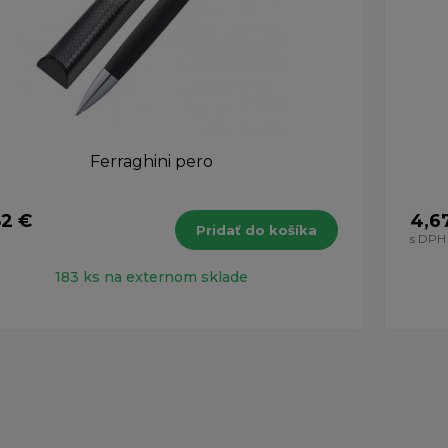
Ferraghini pero
82 €
4,6
Pridať do košíka
H
s DPH
183 ks na externom sklade