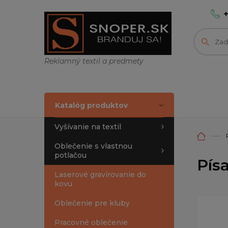
Reklamný textil a predmety
Katalóg produktov
Vyšívanie na textil
Oblečenie s vlastnou
potlačou
Pís
Laserové gravírovanie do
kovu
Oblečenie pre kluby
Pracovné oblečenie