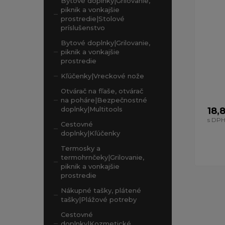
Bytové doplnky|Grilovanie,
piknik a vonkajšie
prostredie|Stolové
príslušenstvo
Bytové doplnky|Grilovanie,
piknik a vonkajšie
prostredie
Kľúčenky|Vreckové nože
Otvárač na fľaše, otvárač
na poháre|Bezpečnostné
doplnky|Multitools
18,
s DP
Cestovné
doplnky|Kľúčenky
Termosky a
termohrnčeky|Grilovanie,
piknik a vonkajšie
prostredie
Nákupné tašky, plátené
tašky|Plážové potreby
Cestovné
doplnky|Kozmetické