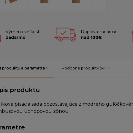
Výmena veľkosti
Doprava zadarmo
zadarmo
nad 100€
s produktu a parametre
Podobné produkty
(14)
pis produktu
níková písacia sada pozostávajúca z modrého guľôčkovéh
busovou úchopovou zónou.
rametre