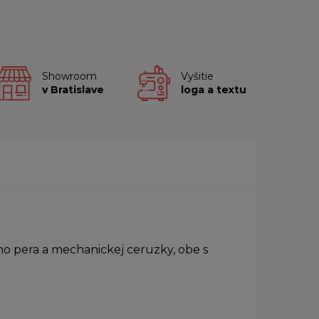
Showroom
Vyšitie
v Bratislave
loga a textu
o pera a mechanickej ceruzky, obe s