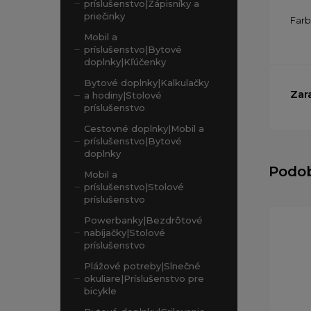
príslušenstvo|Zápisníky a
priečinky
Far
Mobil a
príslušenstvo|Bytové
doplnky|Kľúčenky
Bytové doplnky|Kalkulačky
Zar
a hodiny|Stolové
príslušenstvo
Cestovné doplnky|Mobil a
príslušenstvo|Bytové
doplnky
Podo
Mobil a
príslušenstvo|Stolové
príslušenstvo
Powerbanky|Bezdrôtové
nabíjačky|Stolové
príslušenstvo
Plážové potreby|Slnečné
okuliare|Príslušenstvo pre
bicykle