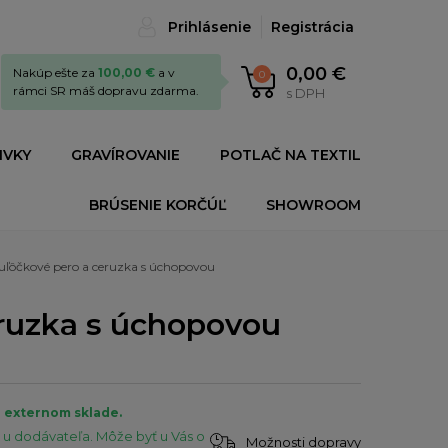
Prihlásenie
Registrácia
0,00 €
Nakúp ešte za
100,00 €
a v
0
rámci SR máš dopravu zdarma.
s DPH
IVKY
GRAVÍROVANIE
POTLAČ NA TEXTIL
BRÚSENIE KORČÚĽ
SHOWROOM
guľôčkové pero a ceruzka s úchopovou
eruzka s úchopovou
a externom sklade.
u dodávateľa. Môže byť u Vás o
Možnosti dopravy