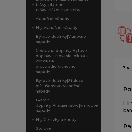
tašky, plátené
tašky|Plážové potreby
Vianočné nápady
Hry|Vianočné nápady
Bytové doplnky|Vianočné
nápady
Cestovné doplnky|Bytové
doplnky|Grilovanie, piknik a
vonkajšie
prostredie|Vianočné
Popi
nápady
Bytové doplnky|Stolové
príslušenstvo|Vianočné
Po
nápady
Bytové
Hli
doplnky|Príslušenstvo|Vianočné
bam
nápady
Hry|Ceruzky a kriedy
Pa
Stolové