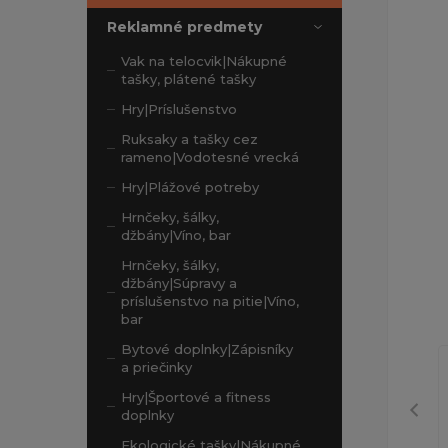
Reklamné predmety
Vak na telocvik|Nákupné
tašky, plátené tašky
Hry|Príslušenstvo
Ruksaky a tašky cez
rameno|Vodotesné vrecká
Hry|Plážové potreby
Hrnčeky, šálky,
džbány|Víno, bar
Hrnčeky, šálky,
džbány|Súpravy a
príslušenstvo na pitie|Víno,
bar
Bytové doplnky|Zápisníky
a priečinky
Hry|Športové a fitness
doplnky
Ekologické tašky|Nákupné