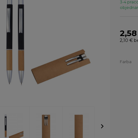
3-4 praco
objednaní
2,58
2,10 €
b
Farba