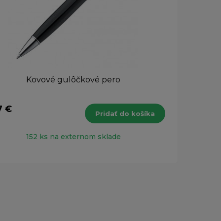
Kovové gulôčkové pero
Ma
7 €
14,3
Pridať do košíka
s DPH
152 ks na externom sklade