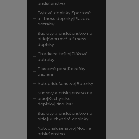
príslušenstvo
Bytové doplnky|Športové
a fitness doplnky|Plážové
potreby
Súpravy a príslušenstvo na
pitie|Športové a fitness
doplnky
Chladiace tašky|Plážové
potreby
Plastové perá|Rezačky
papiera
Autopríslušenstvo|Baterky
Súpravy a príslušenstvo na
pitie|Kuchynské
doplnky|Víno, bar
Súpravy a príslušenstvo na
pitie|Kuchynské doplnky
Autopríslušenstvo|Mobil a
príslušenstvo