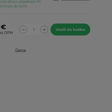
vné dni po objednaní. Pri
 tovaru do 12:00.
 €
Vložiť do košíka
ez DPH
Čierna