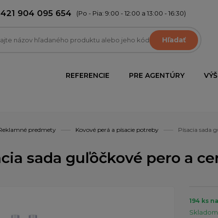
+421 904 095 654
(Po - Pia: 9:00 - 12:00 a 13:00 - 16:30)
Hľadať
REFERENCIE
PRE AGENTÚRY
VÝŠ
Reklamné predmety
Kovové perá a písacie potreby
Písacia sada 
acia sada guľôčkové pero a c
194 ks n
Skladom 