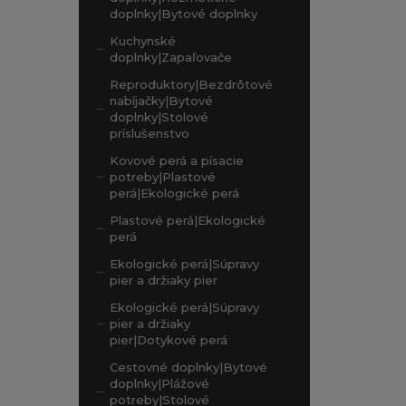
doplnky|Bytové doplnky
Kuchynské
doplnky|Zapaľovače
Reproduktory|Bezdrôtové
nabíjačky|Bytové
doplnky|Stolové
príslušenstvo
Kovové perá a písacie
potreby|Plastové
perá|Ekologické perá
Plastové perá|Ekologické
perá
Ekologické perá|Súpravy
pier a držiaky pier
Ekologické perá|Súpravy
pier a držiaky
pier|Dotykové perá
Cestovné doplnky|Bytové
doplnky|Plážové
potreby|Stolové