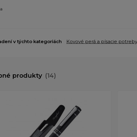
ba
adení v týchto kategoriách
Kovové perá a písacie potreb
bné produkty
(14)