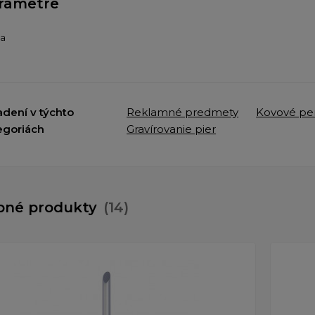
rametre
ba
adení v týchto
Reklamné predmety
Kovové per
egoriách
Gravírovanie pier
bné produkty
(14)