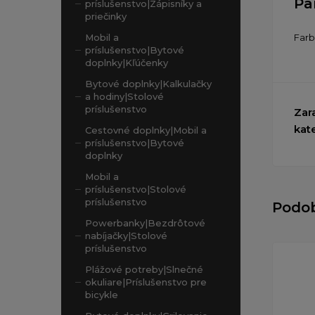
Pa
príslušenstvo|Zápisníky a
priečinky
Far
Mobil a
príslušenstvo|Bytové
doplnky|Kľúčenky
Bytové doplnky|Kalkulačky
a hodiny|Stolové
príslušenstvo
Zar
kat
Cestovné doplnky|Mobil a
príslušenstvo|Bytové
doplnky
Mobil a
príslušenstvo|Stolové
príslušenstvo
Podo
Powerbanky|Bezdrôtové
nabíjačky|Stolové
príslušenstvo
Plážové potreby|Slnečné
okuliare|Príslušenstvo pre
bicykle