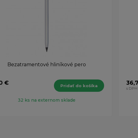
Bezatramentové hliníkové pero
0 €
36,
Pridať do košíka
H
s DPH
32 ks na externom sklade