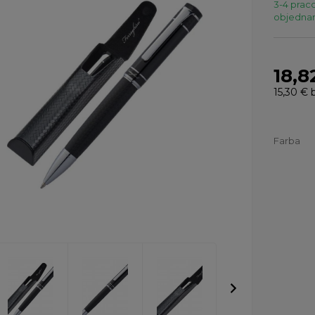
3-4 praco
objednaní
18,8
15,30 €
b
Farba