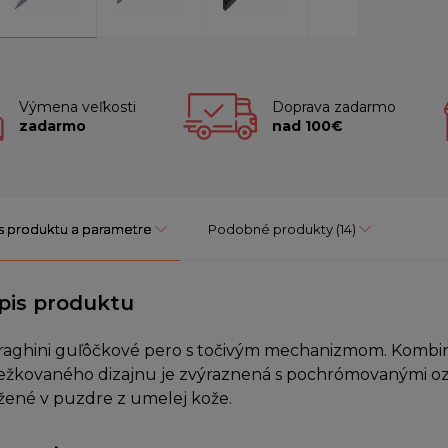
Výmena veľkosti
Doprava zadarmo
zadarmo
nad 100€
s produktu a parametre
Podobné produkty
(14)
pis produktu
raghini guľôčkové pero s točivým mechanizmom. Kombin
ežkovaného dizajnu je zvýraznená s pochrómovanými oz
žené v puzdre z umelej kože.