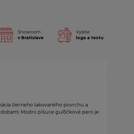
Showroom
Vyšitie
v Bratislave
loga a textu
ácia čierneho lakovaného povrchu a
dobami. Modro píšuce guľôčkové pero je