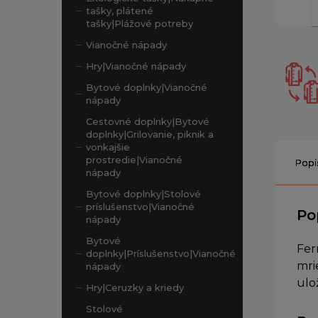
tašky, plátené
tašky|Plážové potreby
Vianočné nápady
Hry|Vianočné nápady
Bytové doplnky|Vianočné
nápady
Cestovné doplnky|Bytové
doplnky|Grilovanie, piknik a
vonkajšie
prostredie|Vianočné
Popi
nápady
Bytové doplnky|Stolové
príslušenstvo|Vianočné
Po
nápady
Bytové
Fer
doplnky|Príslušenstvo|Vianočné
mri
nápady
ulo
Hry|Ceruzky a kriedy
Stolové