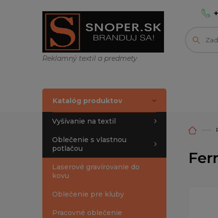
Reklamný textil a predmety
Katalóg produktov
Vyšívanie na textil
Oblečenie s vlastnou
potlačou
Fer
Laserové gravírovanie do
kovu
Oblečenie pre kluby
Pracovné oblečenie