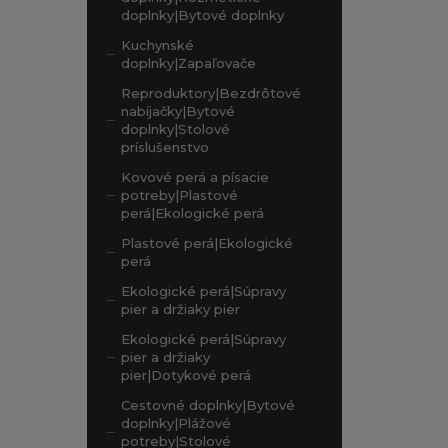
doplnky|Bytové doplnky
Kuchynské
doplnky|Zapaľovače
Reproduktory|Bezdrôtové
nabíjačky|Bytové
doplnky|Stolové
príslušenstvo
Kovové perá a písacie
potreby|Plastové
perá|Ekologické perá
Plastové perá|Ekologické
perá
Ekologické perá|Súpravy
pier a držiaky pier
Ekologické perá|Súpravy
pier a držiaky
pier|Dotykové perá
Cestovné doplnky|Bytové
doplnky|Plážové
potreby|Stolové