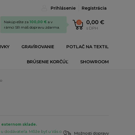
Prihlásenie
Registrácia
0,00 €
Nakúp ešte za
100,00 €
a v
0
rámci SR máš dopravu zdarma.
s DPH
IVKY
GRAVÍROVANIE
POTLAČ NA TEXTIL
BRÚSENIE KORČÚĽ
SHOWROOM
ro
a externom sklade.
u dodávateľa. Môže byť u Vás o
Možnosti dopravy