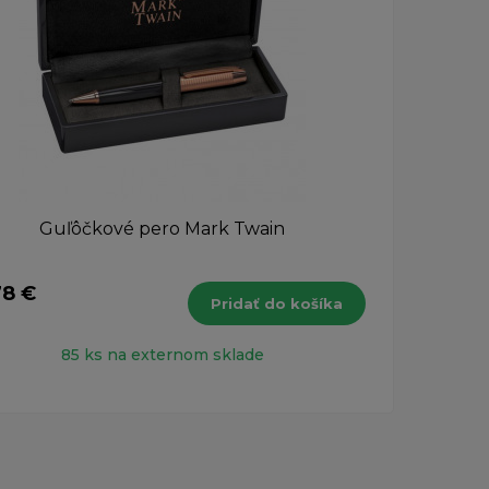
Guľôčkové pero Mark Twain
Cr
78 €
9,59
Pridať do košíka
s DPH
85 ks na externom sklade