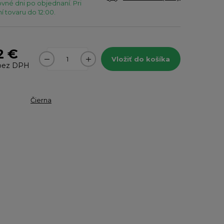
vné dni po objednaní. Pri
 tovaru do 12:00.
2 €
Vložiť do košíka
ez DPH
Čierna