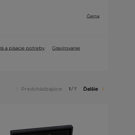
Čierna
á a písacie potreby
Gravírovanie
Predchádzajúce
Ďalšie
1
/
7