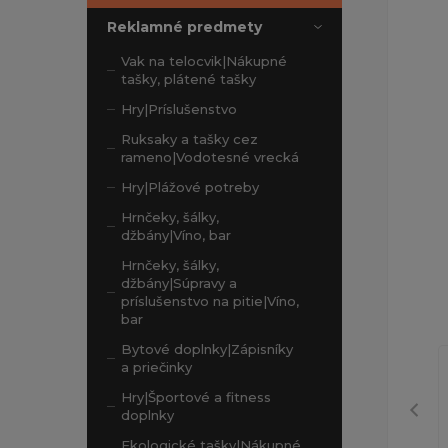
Reklamné predmety
Vak na telocvik|Nákupné
tašky, plátené tašky
Hry|Príslušenstvo
Ruksaky a tašky cez
rameno|Vodotesné vrecká
Hry|Plážové potreby
Hrnčeky, šálky,
džbány|Víno, bar
Hrnčeky, šálky,
džbány|Súpravy a
príslušenstvo na pitie|Víno,
bar
Bytové doplnky|Zápisníky
a priečinky
Hry|Športové a fitness
doplnky
Ekologické tašky|Nákupné