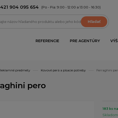
+421 904 095 654
(Po - Pia: 9:00 - 12:00 a 13:00 - 16:30)
Hľadať
REFERENCIE
PRE AGENTÚRY
VÝŠ
Reklamné predmety
Kovové perá a písacie potreby
Ferraghini pe
raghini pero
183 ks n
Skladom 