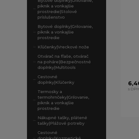
Bytové doplnky|Grilovanie,
piknik a vonkajšie
prostredie|Stolové
príslušenstvo
Bytové doplnky|Grilovanie,
piknik a vonkajšie
prostredie
Kľúčenky|Vreckové nože
Otvárač na fľaše, otvárač
na poháre|Bezpečnostné
doplnky|Multitools
Cestovné
doplnky|Kľúčenky
6,4
s DP
Termosky a
termohrnčeky|Grilovanie,
piknik a vonkajšie
prostredie
Nákupné tašky, plátené
tašky|Plážové potreby
Cestovné
doplnky|Kozmetické