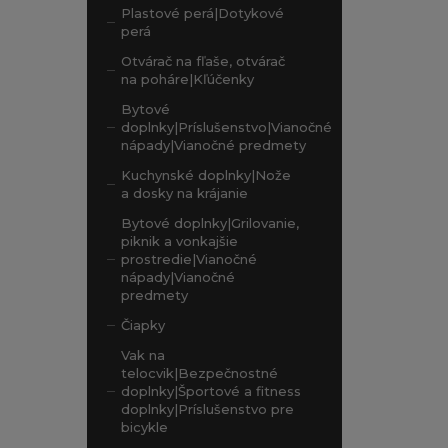
Plastové perá|Dotykové
perá
Otvárač na fľaše, otvárač
na poháre|Kľúčenky
Bytové
doplnky|Príslušenstvo|Vianočné
nápady|Vianočné predmety
Kuchynské doplnky|Nože
a dosky na krájanie
Bytové doplnky|Grilovanie,
piknik a vonkajšie
prostredie|Vianočné
nápady|Vianočné
predmety
Čiapky
Vak na
telocvik|Bezpečnostné
doplnky|Športové a fitness
doplnky|Príslušenstvo pre
bicykle