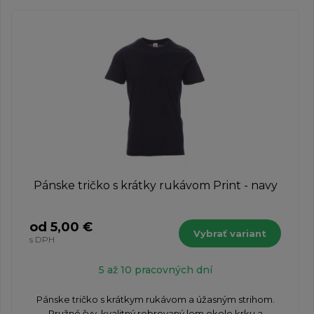
Pánske tričko s krátky rukávom Print - navy
od 5,00 €
Vybrať variant
s DPH
5 až 10 pracovných dní
Pánske tričko s krátkym rukávom a úžasným strihom.
Pružné švy, kvalitný rebrovaný lem okolo krku a