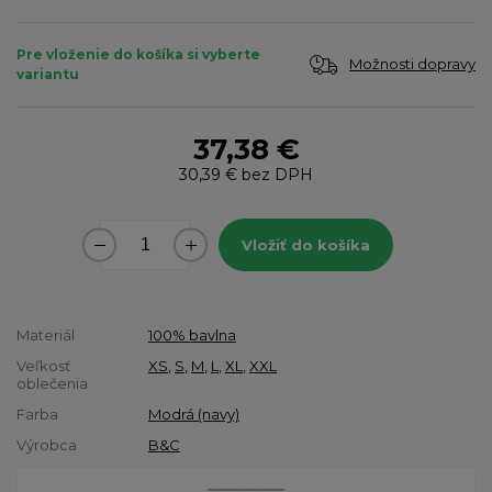
Pre vloženie do košíka si vyberte
Možnosti dopravy
variantu
37,38 €
30,39 €
bez DPH
Vložiť do košíka
Materiál
100% bavlna
Veľkosť
XS
,
S
,
M
,
L
,
XL
,
XXL
oblečenia
Farba
Modrá (navy)
Výrobca
B&C