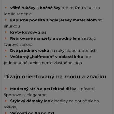
Všité rukávy
a
bočné švy
pre mužnú siluetu a
lepšie sedenie
Kapucňa podšitá single jersey materiálom
so
šnúrkou
Krytý kovový zips
Rebrované manžety a spodný lem
zaisťujú
tvarovú stálosť
Dve predné vrecká
na ruky alebo drobnosti
Vnútorný „halfmoon“ v oblasti krku
pre
jednoduché umiestnenie vlastného loga
Dizajn orientovaný na módu a značku
Moderný strih a perfektná dĺžka
– pôsobí
športovo aj elegantne
Štýlový dámsky look
ideálny na potlač alebo
výšivku
Veľkosti od XS po 2XL