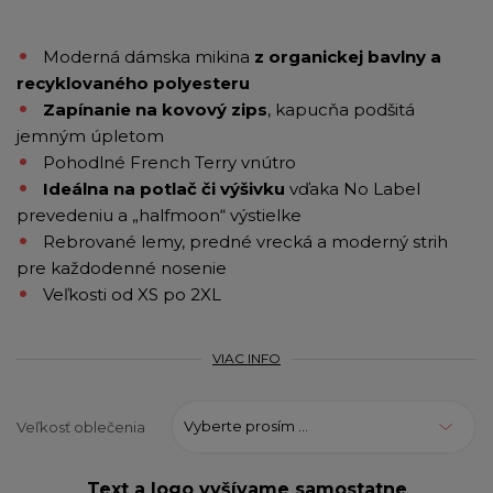
Moderná dámska mikina
z organickej bavlny a
recyklovaného polyesteru
Zapínanie na kovový zips
, kapucňa podšitá
jemným úpletom
Pohodlné French Terry vnútro
Ideálna na potlač či výšivku
vďaka No Label
prevedeniu a „halfmoon“ výstielke
Rebrované lemy, predné vrecká a moderný strih
pre každodenné nosenie
Veľkosti od XS po 2XL
VIAC INFO
Vyberte prosím ...
Veľkosť oblečenia
Text a logo vyšívame samostatne