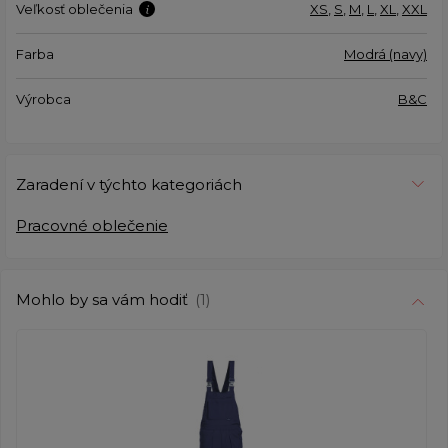
Veľkosť oblečenia
XS
,
S
,
M
,
L
,
XL
,
XXL
Farba
Modrá (navy)
Výrobca
B&C
Zaradení v týchto kategoriách
Pracovné oblečenie
Mohlo by sa vám hodiť
(1)