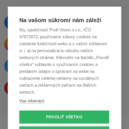
Vzdelávajte se a sledujte nás
Na vašom súkromí nám záleží
na
Facebooku
My, spoločnosť Profi Vision s.r.o., IČO
47672072, používame súbory cookies na
Krásne produkty si priamo hovoria
zaistenie funkčnosti webu a s vaším súhlasom
o zdieľanie na
Instagrame
o. i. aj na personalizáciu obsahu našich
webových stránok. Kliknutím na tlačidlo „Povoliť
O novinkách píšeme
všetko“ súhlasíte s využívaním cookies a
na
Twitteri
predaním údajov o správaní na webe na
zobrazenie cielenej reklamy na sociálnych
Produkty Vám predstavujeme
sieťach a reklamných sieťach na ďalších
na
Youtube
weboch.
Viac informácií
POVOLIŤ VŠETKO