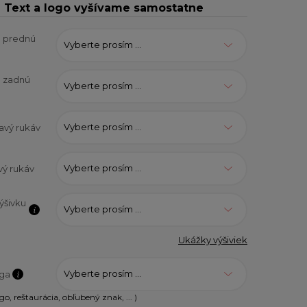
Text a logo vyšívame samostatne
a prednú
Vyberte prosím ...
a zadnú
Vyberte prosím ...
Vyberte prosím ...
avý rukáv
Vyberte prosím ...
vý rukáv
ýšivku
Vyberte prosím ...
Ukážky výšiviek
Vyberte prosím ...
oga
go, reštaurácia, obľubený znak, ... )