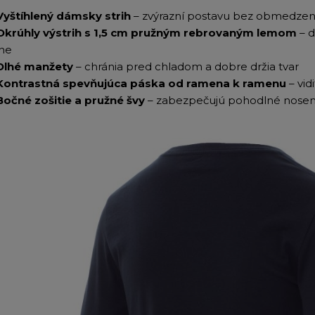
Vyštíhlený dámsky strih
– zvýrazní postavu bez obmedze
Okrúhly výstrih s 1,5 cm pružným rebrovaným lemom
– d
ane
Dlhé manžety
– chránia pred chladom a dobre držia tvar
Kontrastná spevňujúca páska od ramena k ramenu
– vid
Bočné zošitie a pružné švy
– zabezpečujú pohodlné nosen