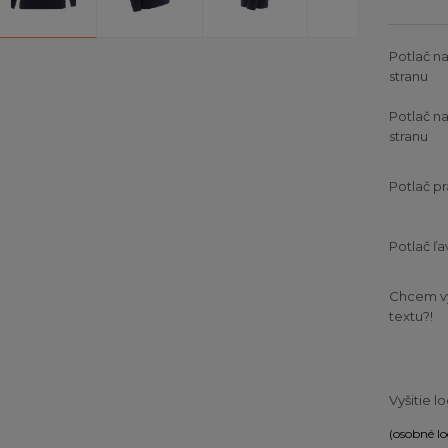
Potlač n
stranu
Potlač n
stranu
Potlač pr
Potlač ľa
Chcem v
textu?!
Vyšitie l
(osobné lo