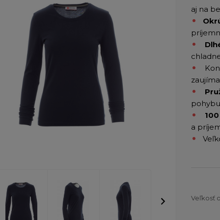
aj na b
Okr
príjemn
Dlh
chladne
Kont
zaujíma
Pru
pohyb
100
a príje
Veľk
Veľkosť 