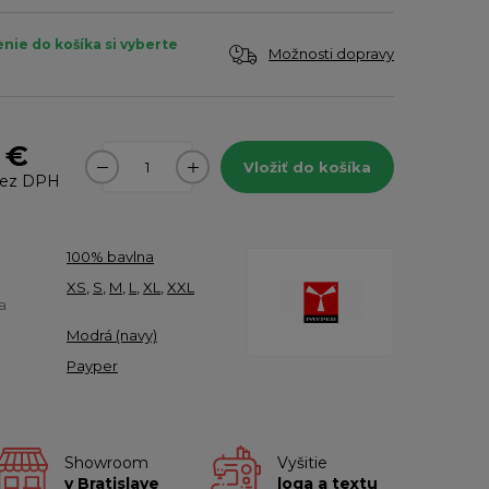
enie do košíka si vyberte
Možnosti dopravy
3 €
Vložiť do košíka
ez DPH
100% bavlna
XS
,
S
,
M
,
L
,
XL
,
XXL
a
Modrá (navy)
Payper
Showroom
Vyšitie
v Bratislave
loga a textu