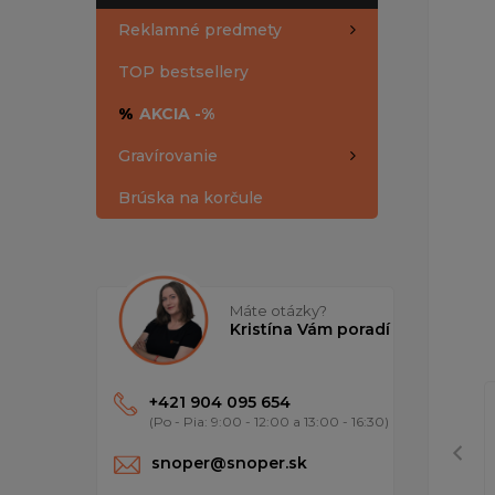
Reklamné predmety
TOP bestsellery
%
AKCIA -%
Gravírovanie
Brúska na korčule
Máte otázky?
Kristína Vám poradí
+421 904 095 654
(Po - Pia: 9:00 - 12:00 a 13:00 - 16:30)
snoper@snoper.sk