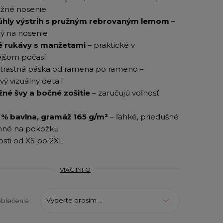
ežné nosenie
úhly výstrih s pružným rebrovaným lemom
–
ý na nosenie
é rukávy s manžetami
– praktické v
jšom počasí
rastná páska od ramena po rameno –
vý vizuálny detail
žné švy a bočné zošitie
– zaručujú voľnosť
u
 % bavlna, gramáž 165 g/m²
– ľahké, priedušné
mné na pokožku
osti od XS po 2XL
VIAC INFO
Vyberte prosím ...
oblečenia