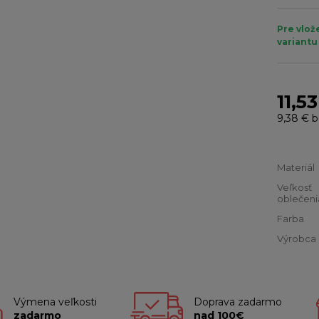
Pre vlož
variantu
11,5
9,38 €
b
Materiál
Veľkosť
oblečeni
Farba
Výrobca
Výmena veľkosti
Doprava zadarmo
zadarmo
nad 100€