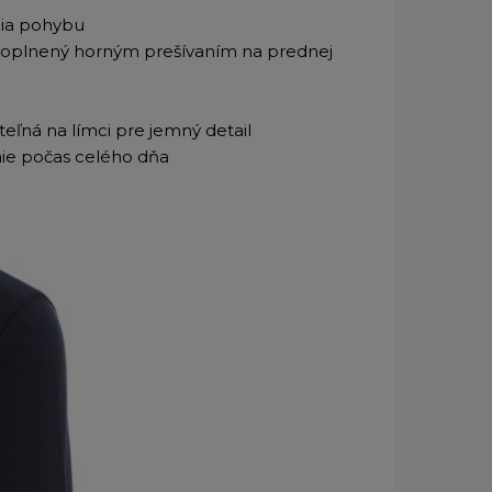
nia pohybu
oplnený horným prešívaním na prednej
iteľná na límci pre jemný detail
ie počas celého dňa