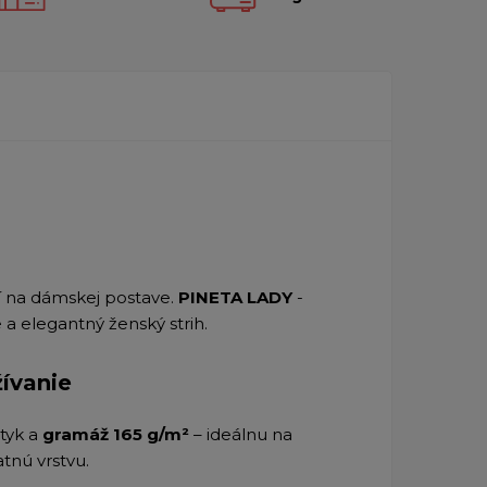
dí na dámskej postave.
PINETA LADY
-
 a elegantný ženský strih.
ívanie
otyk a
gramáž 165 g/m²
– ideálnu na
tnú vrstvu.