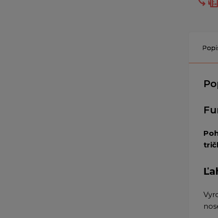
Popi
Po
Fu
Poh
tri
Ľa
Vyr
nos