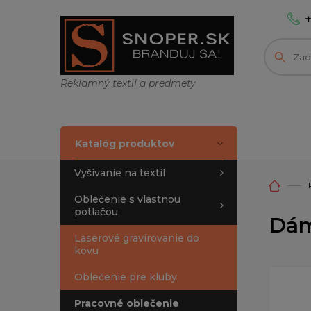
Reklamný textil a predmety
Katalóg produktov
Vyšívanie na textil
Oblečenie s vlastnou
potlačou
Dám
Laserové gravírovanie do
kovu
Oblečenie pre kluby
Pracovné oblečenie