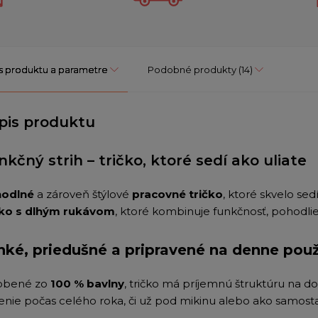
s produktu a parametre
Podobné produkty
(14)
pis produktu
nkčný strih – tričko, ktoré sedí ako uliate
odlné
a zároveň štýlové
pracovné tričko
, ktoré skvelo se
čko s dlhým rukávom
, ktoré kombinuje funkčnosť, pohodlie
hké, priedušné a pripravené na denne použ
obené zo
100 % bavlny
, tričko má príjemnú štruktúru na d
enie počas celého roka, či už pod mikinu alebo ako samosta