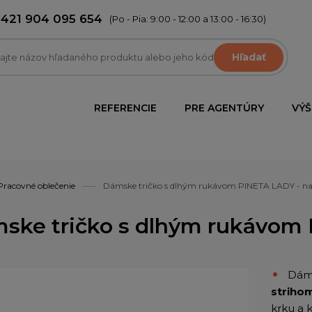
+421 904 095 654
(Po - Pia: 9:00 - 12:00 a 13:00 - 16:30)
Hľadať
REFERENCIE
PRE AGENTÚRY
VÝŠ
Pracovné oblečenie
Dámske tričko s dlhým rukávom PINETA LADY - n
ske tričko s dlhým rukávom
Dám
striho
krku a 