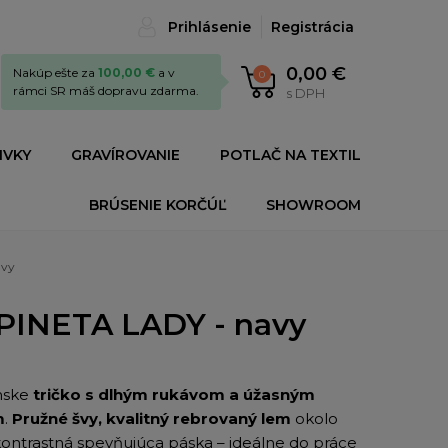
Prihlásenie
Registrácia
0,00 €
Nakúp ešte za
100,00 €
a v
0
rámci SR máš dopravu zdarma.
s DPH
IVKY
GRAVÍROVANIE
POTLAČ NA TEXTIL
BRÚSENIE KORČÚĽ
SHOWROOM
avy
 PINETA LADY - navy
ske
tričko s dlhým rukávom a úžasným
m
.
Pružné švy, kvalitný rebrovaný lem
okolo
kontrastná spevňujúca páska – ideálne do práce