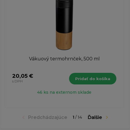
Vákuový termohrnček, 500 ml
20,05 €
Pridať do košíka
s DPH
46 ks na externom sklade
Predchádzajúce
Ďalšie
1
/
14