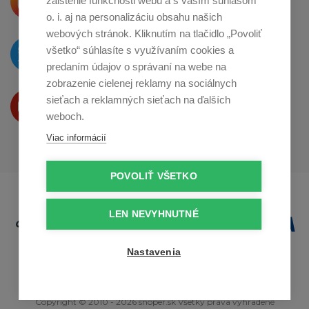
zaistenie funkčnosti webu a s vaším súhlasom
o zdieľanie na
Instagrame
o. i. aj na personalizáciu obsahu našich
webových stránok. Kliknutím na tlačidlo „Povoliť
O novinkách píšeme
všetko“ súhlasíte s využívaním cookies a
na
Twitteri
predaním údajov o správaní na webe na
zobrazenie cielenej reklamy na sociálnych
Produkty Vám predstavujeme
sieťach a reklamných sieťach na ďalších
na
Youtube
weboch.
Viac informácií
POVOLIŤ VŠETKO
LEN NEVYHNUTNÉ
Nastavenia
Copyright © 2010 - 2026 snoper.sk Všetky práva vyhradené