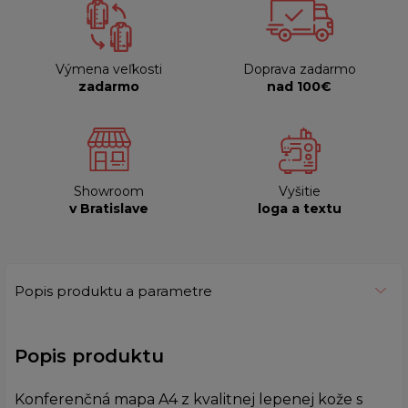
Výmena veľkosti
Doprava zadarmo
zadarmo
nad 100€
Showroom
Vyšitie
v Bratislave
loga a textu
Popis produktu a parametre
Popis produktu
Konferenčná mapa A4 z kvalitnej lepenej kože s