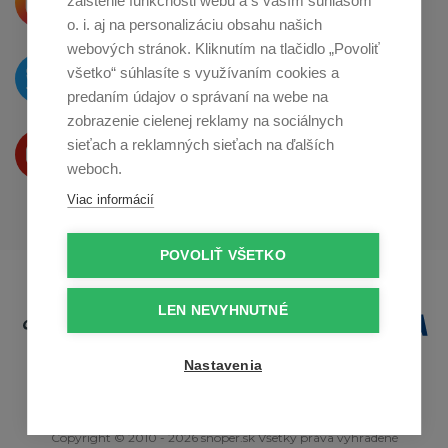
zaistenie funkčnosti webu a s vaším súhlasom
o zdieľanie na
Instagrame
o. i. aj na personalizáciu obsahu našich
webových stránok. Kliknutím na tlačidlo „Povoliť
O novinkách píšeme
všetko“ súhlasíte s využívaním cookies a
na
Twitteri
predaním údajov o správaní na webe na
zobrazenie cielenej reklamy na sociálnych
Produkty Vám predstavujeme
sieťach a reklamných sieťach na ďalších
na
Youtube
weboch.
Viac informácií
POVOLIŤ VŠETKO
LEN NEVYHNUTNÉ
Nastavenia
Copyright © 2010 - 2026 snoper.sk Všetky práva vyhradené