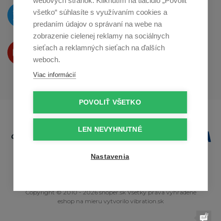
webových stránok. Kliknutím na tlačidlo „Povoliť
O novinkách píšeme
všetko“ súhlasíte s využívaním cookies a
na
Twitteri
predaním údajov o správaní na webe na
zobrazenie cielenej reklamy na sociálnych
Produkty Vám predstavujeme
sieťach a reklamných sieťach na ďalších
na
Youtube
weboch.
Viac informácií
POVOLIŤ VŠETKO
LEN NEVYHNUTNÉ
Nastavenia
Copyright © 2010 - 2026 snoper.sk Všetky práva vyhradené
eshop na mieru
vytvorilo
vibration.sk