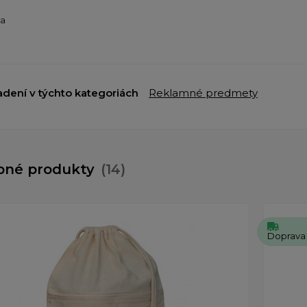
ba
adení v týchto kategoriách
Reklamné predmety
bné produkty
(14)
Doprava