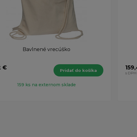
Bavlnené vrecúško
2 €
159
Pridať do košíka
H
s DPH
159 ks na externom sklade