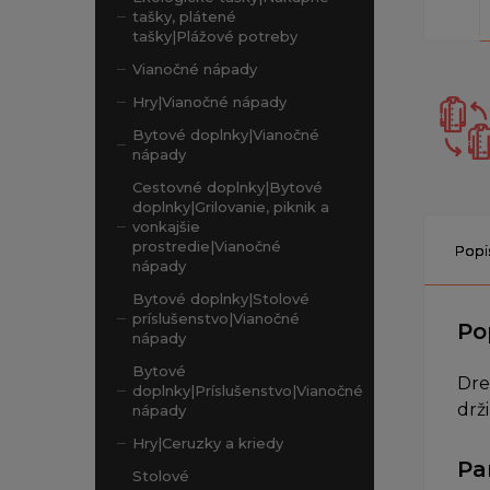
tašky, plátené
tašky|Plážové potreby
Vianočné nápady
Hry|Vianočné nápady
Bytové doplnky|Vianočné
nápady
Cestovné doplnky|Bytové
doplnky|Grilovanie, piknik a
vonkajšie
prostredie|Vianočné
Popi
nápady
Bytové doplnky|Stolové
príslušenstvo|Vianočné
Po
nápady
Bytové
Dre
doplnky|Príslušenstvo|Vianočné
drž
nápady
Hry|Ceruzky a kriedy
Pa
Stolové