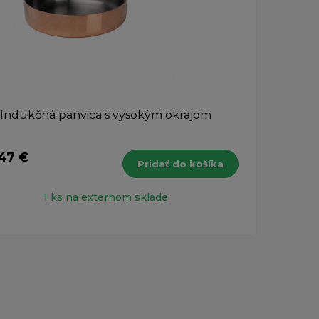
Indukčná panvica s vysokým okrajom
Cr
,47 €
5,41
Pridať do košíka
s DPH
1 ks na externom sklade