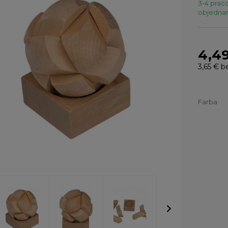
3-4 praco
objednaní
4,4
3,65 €
b
Farba