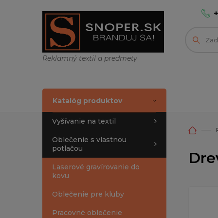
Reklamný textil a predmety
Katalóg produktov
Vyšívanie na textil
Oblečenie s vlastnou
potlačou
Dre
Laserové gravírovanie do
kovu
Oblečenie pre kluby
Pracovné oblečenie