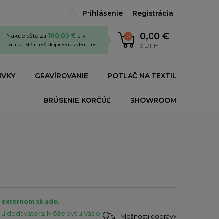
Prihlásenie
Registrácia
0,00 €
Nakúp ešte za
100,00 €
a v
0
rámci SR máš dopravu zdarma.
s DPH
IVKY
GRAVÍROVANIE
POTLAČ NA TEXTIL
BRÚSENIE KORČÚĽ
SHOWROOM
a externom sklade.
u dodávateľa. Môže byť u Vás o
Možnosti dopravy