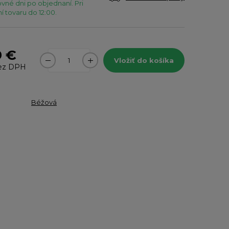
vné dni po objednaní. Pri
 tovaru do 12:00.
9 €
Vložiť do košíka
ez DPH
Béžová