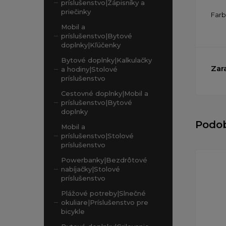
príslušenstvo|Zápisníky a
priečinky
Far
Mobil a
príslušenstvo|Bytové
doplnky|Kľúčenky
Bytové doplnky|Kalkulačky
Zar
a hodiny|Stolové
príslušenstvo
Cestovné doplnky|Mobil a
príslušenstvo|Bytové
doplnky
Podo
Mobil a
príslušenstvo|Stolové
príslušenstvo
Powerbanky|Bezdrôtové
nabíjačky|Stolové
príslušenstvo
Plážové potreby|Slnečné
okuliare|Príslušenstvo pre
bicykle