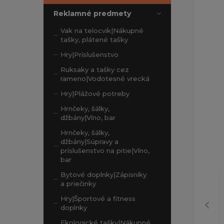
Reklamné predmety
Vak na telocvik|Nákupné
tašky, plátené tašky
Hry|Príslušenstvo
Ruksaky a tašky cez
rameno|Vodotesné vrecká
Hry|Plážové potreby
Hrnčeky, šálky,
džbány|Víno, bar
Hrnčeky, šálky,
džbány|Súpravy a
príslušenstvo na pitie|Víno,
bar
Bytové doplnky|Zápisníky
a priečinky
Hry|Športové a fitness
doplnky
Ekologické tašky|Nákupné