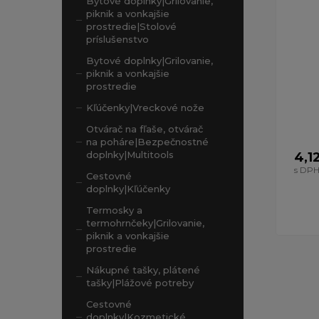
Bytové doplnky|Grilovanie,
piknik a vonkajšie
prostredie|Stolové
príslušenstvo
Bytové doplnky|Grilovanie,
piknik a vonkajšie
prostredie
Kľúčenky|Vreckové nože
Otvárač na fľaše, otvárač
na poháre|Bezpečnostné
doplnky|Multitools
4,1
s DP
Cestovné
doplnky|Kľúčenky
Termosky a
termohrnčeky|Grilovanie,
piknik a vonkajšie
prostredie
Nákupné tašky, plátené
tašky|Plážové potreby
Cestovné
doplnky|Kozmetické