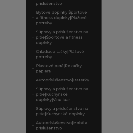
príslušenstvo
Bytové doplnky|Športové
a fitness doplnky|Plážové
potreby
Súpravy a príslušenstvo na
pitie|Športové a fitness
doplnky
Chladiace tašky|Plážové
potreby
Plastové perá|Rezačky
papiera
Autopríslušenstvo|Baterky
Súpravy a príslušenstvo na
pitie|Kuchynské
doplnky|Víno, bar
Súpravy a príslušenstvo na
pitie|Kuchynské doplnky
Autopríslušenstvo|Mobil a
príslušenstvo