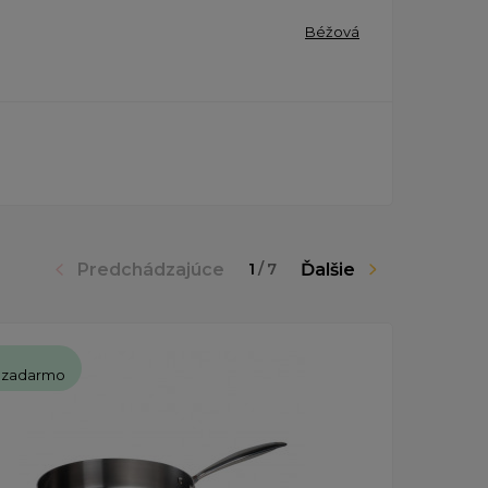
Béžová
Predchádzajúce
Ďalšie
1
/
7
 zadarmo