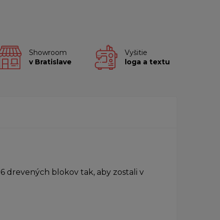
Showroom
Vyšitie
v Bratislave
loga a textu
 6 drevených blokov tak, aby zostali v