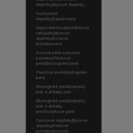
doplnky|Bytové doplnky
Kuchynské
doplnky|Zapaľovače
Reproduktory|Bezdrôtové
nabíjačky|Bytové
doplnky|Stolové
príslušenstvo
Kovové perá a písacie
potreby|Plastové
perá|Ekologické perá
Plastové perá|Ekologické
perá
Ekologické perá|Súpravy
pier a držiaky pier
Ekologické perá|Súpravy
pier a držiaky
pier|Dotykové perá
Cestovné doplnky|Bytové
doplnky|Plážové
potreby|Stolové