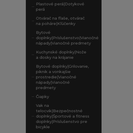
Plastové perá|Dotykové
perá
Otvárač na fľaše, otvárač
na poháre|Kľúčenky
Bytové
doplnky|Príslušenstvo|Vianočné
nápady|Vianočné predmety
Kuchynské doplnky|Nože
a dosky na krájanie
Bytové doplnky|Grilovanie,
piknik a vonkajšie
prostredie|Vianočné
nápady|Vianočné
predmety
Čiapky
Vak na
telocvik|Bezpečnostné
doplnky|Športové a fitness
doplnky|Príslušenstvo pre
bicykle