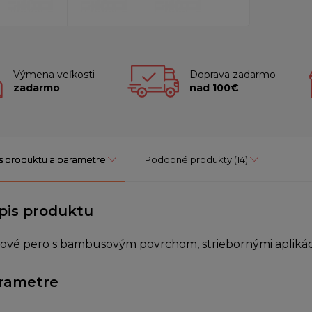
Výmena veľkosti
Doprava zadarmo
zadarmo
nad 100€
s produktu a parametre
Podobné produkty
(14)
pis produktu
ové pero s bambusovým povrchom, striebornými apliká
rametre