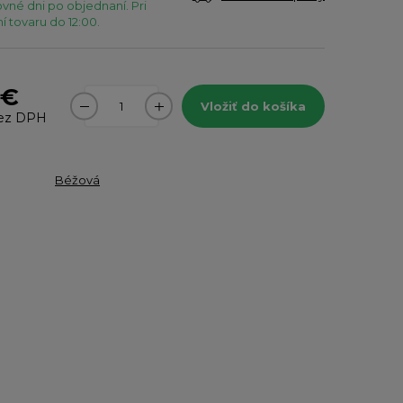
vné dni po objednaní. Pri
 tovaru do 12:00.
 €
Vložiť do košíka
ez DPH
Béžová