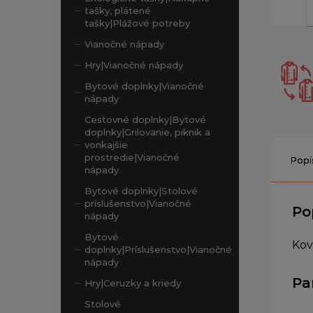
tašky, plátené
tašky|Plážové potreby
Vianočné nápady
Hry|Vianočné nápady
Bytové doplnky|Vianočné
nápady
Cestovné doplnky|Bytové
doplnky|Grilovanie, piknik a
vonkajšie
prostredie|Vianočné
Popi
nápady
Bytové doplnky|Stolové
príslušenstvo|Vianočné
Po
nápady
Bytové
Kov
doplnky|Príslušenstvo|Vianočné
nápady
Pa
Hry|Ceruzky a kriedy
Stolové