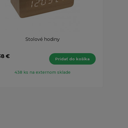
Stolové hodiny
Vrec
38 €
5,04
Pridať do košíka
s DPH
438 ks na externom sklade