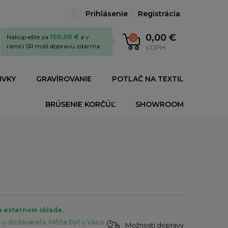
Prihlásenie
Registrácia
0,00 €
Nakúp ešte za
100,00 €
a v
0
rámci SR máš dopravu zdarma.
s DPH
IVKY
GRAVÍROVANIE
POTLAČ NA TEXTIL
BRÚSENIE KORČÚĽ
SHOWROOM
a externom sklade.
u dodávateľa. Môže byť u Vás o
Možnosti dopravy