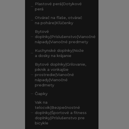
Plastové perá|Dotykové
perá
Otvárač na fľaše, otvárač
na poháre|Kľúčenky
Bytové
doplnky|Príslušenstvo|Vianočné
nápady|Vianočné predmety
Kuchynské doplnky|Nože
a dosky na krájanie
Bytové doplnky|Grilovanie,
piknik a vonkajšie
prostredie|Vianočné
nápady|Vianočné
predmety
Čiapky
Vak na
telocvik|Bezpečnostné
doplnky|Športové a fitness
doplnky|Príslušenstvo pre
bicykle