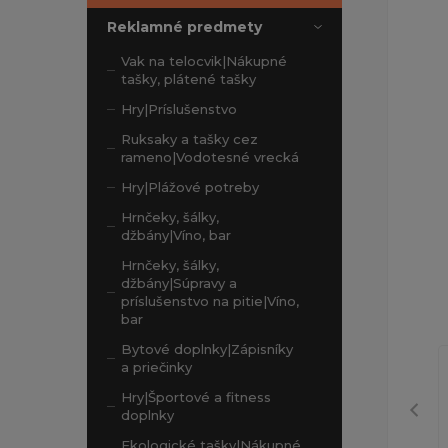
Reklamné predmety
Vak na telocvik|Nákupné
tašky, plátené tašky
Hry|Príslušenstvo
Ruksaky a tašky cez
rameno|Vodotesné vrecká
Hry|Plážové potreby
Hrnčeky, šálky,
džbány|Víno, bar
Hrnčeky, šálky,
džbány|Súpravy a
príslušenstvo na pitie|Víno,
bar
Bytové doplnky|Zápisníky
a priečinky
Hry|Športové a fitness
doplnky
Ekologické tašky|Nákupné