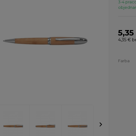
3-4 praco
objednaní
5,35
4,35 €
b
Farba