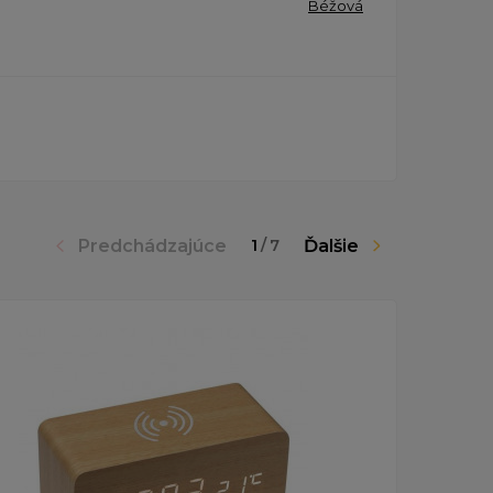
Béžová
Predchádzajúce
Ďalšie
1
/
7