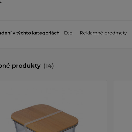
ba
adení v týchto kategoriách
Eco
Reklamné predmety
bné produkty
(14)