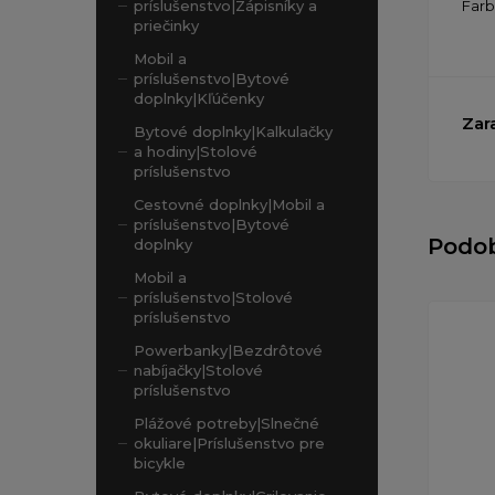
Far
príslušenstvo|Zápisníky a
priečinky
Mobil a
príslušenstvo|Bytové
doplnky|Kľúčenky
Zar
Bytové doplnky|Kalkulačky
a hodiny|Stolové
príslušenstvo
Cestovné doplnky|Mobil a
príslušenstvo|Bytové
Podo
doplnky
Mobil a
príslušenstvo|Stolové
príslušenstvo
Powerbanky|Bezdrôtové
nabíjačky|Stolové
príslušenstvo
Plážové potreby|Slnečné
okuliare|Príslušenstvo pre
bicykle