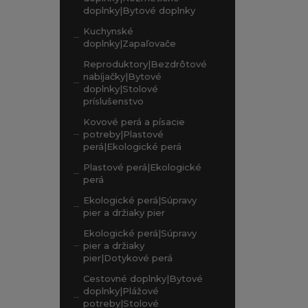
doplnky|Bytové doplnky
Kuchynské
doplnky|Zapaľovače
Reproduktory|Bezdrôtové
nabíjačky|Bytové
doplnky|Stolové
príslušenstvo
Kovové perá a písacie
potreby|Plastové
perá|Ekologické perá
Plastové perá|Ekologické
perá
Ekologické perá|Súpravy
pier a držiaky pier
Ekologické perá|Súpravy
pier a držiaky
pier|Dotykové perá
Cestovné doplnky|Bytové
doplnky|Plážové
potreby|Stolové