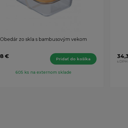
Obedár zo skla s bambusovým vekom
58 €
34,
Pridať do košíka
H
s DPH
605 ks na externom sklade