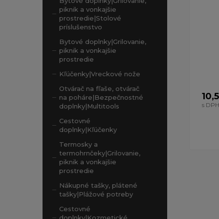
Bytové doplnky|Grilovanie,
piknik a vonkajšie
prostredie|Stolové
príslušenstvo
Bytové doplnky|Grilovanie,
piknik a vonkajšie
prostredie
Kľúčenky|Vreckové nože
Otvárač na fľaše, otvárač
10,
na poháre|Bezpečnostné
s DP
doplnky|Multitools
Cestovné
doplnky|Kľúčenky
Termosky a
termohrnčeky|Grilovanie,
piknik a vonkajšie
prostredie
Nákupné tašky, plátené
tašky|Plážové potreby
Cestovné
doplnky|Kozmetické