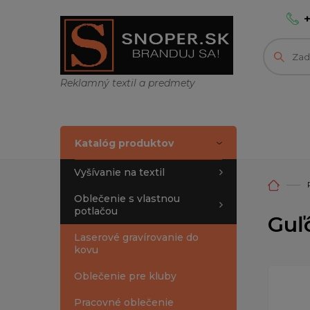
Reklamný textil a predmety
Katalóg produktov
Vyšívanie na textil
Oblečenie s vlastnou
potlačou
Guľ
Laserové gravírovanie do
kovu
Oblečenie pre kluby
Pracovné oblečenie