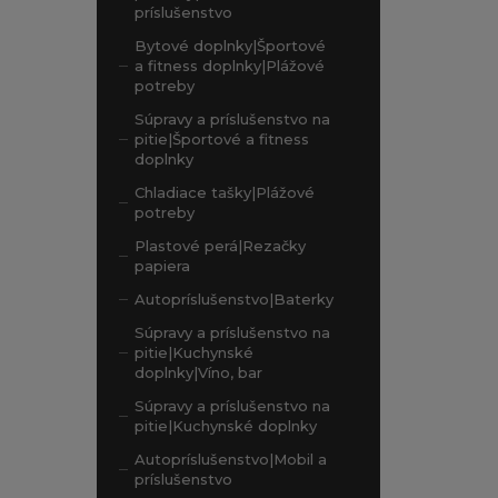
príslušenstvo
Bytové doplnky|Športové
a fitness doplnky|Plážové
potreby
Súpravy a príslušenstvo na
pitie|Športové a fitness
doplnky
Chladiace tašky|Plážové
potreby
Plastové perá|Rezačky
papiera
Autopríslušenstvo|Baterky
Súpravy a príslušenstvo na
pitie|Kuchynské
doplnky|Víno, bar
Súpravy a príslušenstvo na
pitie|Kuchynské doplnky
Autopríslušenstvo|Mobil a
príslušenstvo