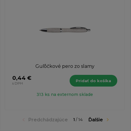
Guľôčkové pero zo slamy
0,44 €
Pridať do košíka
s DPH
313 ks na externom sklade
Predchádzajúce
Ďalšie
1
/
14