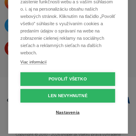
zaistenie funkčnosti webu a s vaším súhlasom
o zdieľanie na
Instagrame
o. i. aj na personalizáciu obsahu našich
webových stránok. Kliknutím na tlačidlo „Povoliť
O novinkách píšeme
všetko“ súhlasíte s využívaním cookies a
na
Twitteri
predaním údajov o správaní na webe na
zobrazenie cielenej reklamy na sociálnych
Produkty Vám predstavujeme
sieťach a reklamných sieťach na ďalších
na
Youtube
weboch.
Viac informácií
POVOLIŤ VŠETKO
LEN NEVYHNUTNÉ
Nastavenia
Copyright © 2010 - 2026 snoper.sk Všetky práva vyhradené